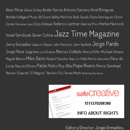
Ariel Brínguez
Alain Pérez
Ander García
Antonio Serrano
Alana Sinkey
Berklee College of Music
Bob Sands
Chick
Bill Evans
Bobby Martínez
Chano Domínguez
Federico Lechner
Herbie Hancock
Corea
Georvis Pico
Dizzy Gillespie
Clamores Jazz
Jazz Time Magazine
Israel Sandoval
Javier Colina
Jorge Pardo
Jerry González
Joaquin Chacón
John Patitucci
John Scofield
Marcos Collado
Jorge Pérez
Jorge Vera
Michael Olivera
Luis Guerra
Marcus Miller
Miles Davis
Paco de
Miguel Blanco
Moisés P. Sánchez
Noa Lur
Pablo Martín Caminero
Pepe Rivero
Patáx
Lucía
Pedro Ruy-Blas
Perico Sambeat
Paquito D'Rivera
Reinier Elizarde “El Negrón”
Román Filiú
Tomás Merlo
Verónica Ferreiro
Editor y Director: Jorge Grimaldos.