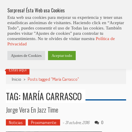
Skip
9ª Edición Del Mallorca Smooth Jazz Festival
LO ÚLTIMO
to
Sorpresa! Ésta Web usa Cookies
content
Esta web usa cookies para mejorar su experiencia y tener unas
estadísticas anónimas de visitantes. Haciendo click en “Aceptar
Todo”, puedes consentir el uso de Todas las cookies. También
puedes visitar "Ajustes de cookies" para controlar tu
consentimiento. No te olvides de visitar nuestra
Política de
Privacidad
Ajustes de Cookies
Aceptar todo
Estás aquí
Inicio
>
Posts tagged "María Carrasco"
TAG: MARÍA CARRASCO
Jorge Vera En Jazz Time
Noticias
Proximamente:
0
-
31 octubre, 2016