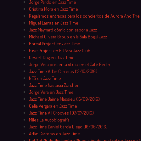
Jorge Pardo en Jazz Time
Cristina Mora en Jazz Time
Regalamos entradas para los conciertos de Aurora And The
Miguel Lamas en Jazz Time
Jazz Maynard cómic con sabor a Jazz
Michael Olivera Group en la Sala Bogui Jazz
Boreal Project en Jazz Time
Fuse Project en El Plaza Jazz Club
Desert Dog en Jazz Time
Jorge Vera presenta «Luz» en el Café Berlín
Jazz Time Adán Carreras (13/10/2016)
NES en Jazz Time
Jazz Time Nastasia Zürcher
Jorge Vera en Jazz Time
Jazz Time Jaime Massieu (15/09/2016)
Celia Vergara en Jazz Time
Jazz Time All Grooves (07/07/2016)
Miles La Autobiografía
Jazz Time Daniel García Diego (16/06/2016)
Adán Carreras en Jazz Time
Del 3 al 26 de Noviembre 36 edición del Festival de Jazz de 