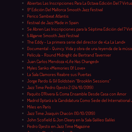
Skip
Abiertas Las Inscripciones Para La Octava Edición Del 7 Virtu
to
9ª Edición Del Mallorca Smooth Jazz Festival
content
Perico Sambeat Atlantis
Festival de Jazz Made in Spain
Se Abren Las Inscripciones para la Séptima Edición del 7 Vir
5 Algarve Smooth Jazz Festival
The Eddy – La primera serie del director de «La La Land»
Documental – Quincy. Vida y obra de una leyenda de la músi
Película – Round Midnight de Bertrand Tavernier
Juan Carlos Mendoza «Life Has Changed»
Myles Sanko «Memories Of Love»
La Sala Clamores Reabre sus Puertas
Jorge Pardo & Gil Goldstein “Brooklin Sessions”
Jazz Time Pedro Ojesto 2 (24/10/2019)
Paquito D’Rivera & Coma Ensamble Desde Casa con Amor
Madrid Optará a la Candidatura Como Sede del International 
Miles en París
Jazz Time Joaquín Chacón (10/10/2019)
John Scofield & Jon Cleary en la Sala Galileo Galilei
Pedro Ojesto en Jazz Time Magazine