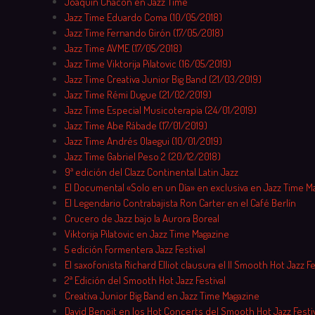
Joaquín Chacón en Jazz Time
Jazz Time Eduardo Coma (10/05/2018)
Jazz Time Fernando Girón (17/05/2018)
Jazz Time AVME (17/05/2018)
Jazz Time Viktorija Pilatovic (16/05/2019)
Jazz Time Creativa Junior Big Band (21/03/2019)
Jazz Time Rémi Dugue (21/02/2019)
Jazz Time Especial Musicoterapia (24/01/2019)
Jazz Time Abe Rábade (17/01/2019)
Jazz Time Andrés Olaegui (10/01/2019)
Jazz Time Gabriel Peso 2 (20/12/2018)
9ª edición del Clazz Continental Latin Jazz
El Documental «Solo en un Día» en exclusiva en Jazz Time M
El Legendario Contrabajista Ron Carter en el Café Berlín
Crucero de Jazz bajo la Aurora Boreal
Viktorija Pilatovic en Jazz Time Magazine
5 edición Formentera Jazz Festival
El saxofonista Richard Elliot clausura el II Smooth Hot Jazz Fe
2ª Edición del Smooth Hot Jazz Festival
Creativa Junior Big Band en Jazz Time Magazine
David Benoit en los Hot Concerts del Smooth Hot Jazz Festiv