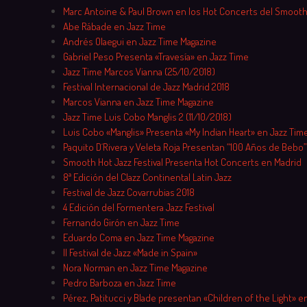
Marc Antoine & Paul Brown en los Hot Concerts del Smooth
Abe Rábade en Jazz Time
Andrés Olaegui en Jazz Time Magazine
Gabriel Peso Presenta «Travesía» en Jazz Time
Jazz Time Marcos Vianna (25/10/2018)
Festival Internacional de Jazz Madrid 2018
Marcos Vianna en Jazz Time Magazine
Jazz Time Luis Cobo Manglis 2 (11/10/2018)
Luis Cobo «Manglis» Presenta «My Indian Heart» en Jazz Tim
Paquito D´Rivera y Veleta Roja Presentan “100 Años de Bebo”
Smooth Hot Jazz Festival Presenta Hot Concerts en Madrid
8ª Edición del Clazz Continental Latin Jazz
Festival de Jazz Covarrubias 2018
4 Edición del Formentera Jazz Festival
Fernando Girón en Jazz Time
Eduardo Coma en Jazz Time Magazine
II Festival de Jazz «Made in Spain»
Nora Norman en Jazz Time Magazine
Pedro Barboza en Jazz Time
Pérez, Patitucci y Blade presentan «Children of the Light» en