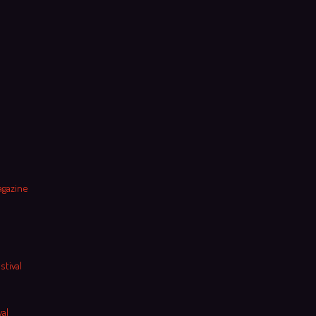
agazine
stival
al