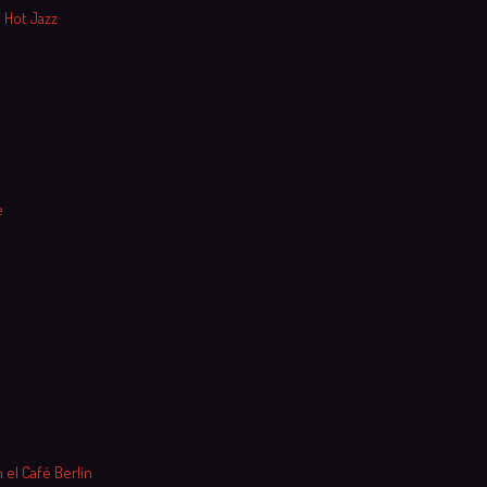
 Hot Jazz
e
 el Café Berlín