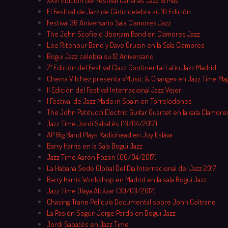
XXVI Edición del Festival Canarias Jazz & Más
El Festival de Jazz de Cádiz celebra su 10 Edición
Festival 36 Aniversario Sala Clamores Jazz
The John Scofield Überjam Band en Clamores Jazz
Lee Ritenour Band y Dave Grusin en la Sala Clamores
Bogui Jazz celebra su 12 Aniversario
7ª Edición del Festival Clazz Continental Latin Jazz Madrid
Chema Vilchez presenta «Music & Change» en Jazz Time Ma
II Edición del Festival Internacional Jazz Vejer
I Festival de Jazz Made in Spain en Torrelodones
The John Patitucci Electric Guitar Quartet en la sala Clamore
Jazz Time Jordi Sabatés (13/04/2017)
AP Big Band Plays Radiohead en Joy Eslava
Barry Harris en la Sala Bogui Jazz
Jazz Time Aarón Pozón (06/04/2017)
La Habana Sede Global Del Día Internacional del Jazz 2017
Barry Harris Workshop en Madrid en la sala Bogui Jazz
Jazz Time Olaya Alcázar (30/03/2017)
Chasing Trane Película Documental sobre John Coltrane
La Pasión Según Jorge Pardo en Bogui Jazz
Jordi Sabatés en Jazz Time