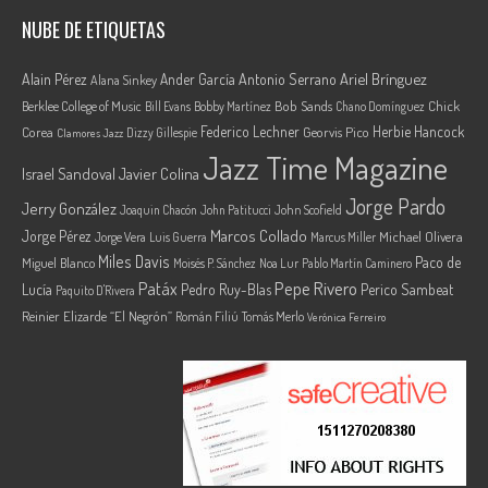
NUBE DE ETIQUETAS
Ariel Brínguez
Alain Pérez
Ander García
Antonio Serrano
Alana Sinkey
Berklee College of Music
Bob Sands
Chick
Bill Evans
Bobby Martínez
Chano Domínguez
Federico Lechner
Herbie Hancock
Corea
Georvis Pico
Dizzy Gillespie
Clamores Jazz
Jazz Time Magazine
Israel Sandoval
Javier Colina
Jorge Pardo
Jerry González
Joaquin Chacón
John Patitucci
John Scofield
Marcos Collado
Jorge Pérez
Jorge Vera
Michael Olivera
Luis Guerra
Marcus Miller
Miles Davis
Paco de
Miguel Blanco
Moisés P. Sánchez
Noa Lur
Pablo Martín Caminero
Pepe Rivero
Patáx
Lucía
Pedro Ruy-Blas
Perico Sambeat
Paquito D'Rivera
Reinier Elizarde “El Negrón”
Román Filiú
Tomás Merlo
Verónica Ferreiro