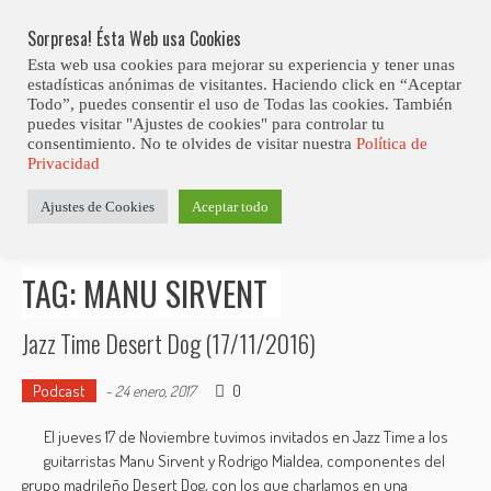
Skip
Abiertas Las Inscripciones Para La Octava Edición Del 7 Virtual Jazz 
LO ÚLTIMO
Club Contest.
to
Sorpresa! Ésta Web usa Cookies
content
Esta web usa cookies para mejorar su experiencia y tener unas
estadísticas anónimas de visitantes. Haciendo click en “Aceptar
Todo”, puedes consentir el uso de Todas las cookies. También
puedes visitar "Ajustes de cookies" para controlar tu
consentimiento. No te olvides de visitar nuestra
Política de
Privacidad
Estás aquí
Ajustes de Cookies
Aceptar todo
Inicio
>
Posts tagged "Manu Sirvent"
TAG: MANU SIRVENT
Jazz Time Desert Dog (17/11/2016)
Podcast
0
-
24 enero, 2017
El jueves 17 de Noviembre tuvimos invitados en Jazz Time a los
guitarristas Manu Sirvent y Rodrigo Mialdea, componentes del
grupo madrileño Desert Dog, con los que charlamos en una