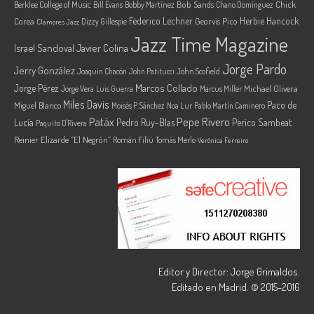
Berklee College of Music
Bob Sands
Chick
Bill Evans
Bobby Martínez
Chano Domínguez
Federico Lechner
Herbie Hancock
Corea
Georvis Pico
Dizzy Gillespie
Clamores Jazz
Jazz Time Magazine
Israel Sandoval
Javier Colina
Jorge Pardo
Jerry González
Joaquin Chacón
John Patitucci
John Scofield
Marcos Collado
Jorge Pérez
Jorge Vera
Michael Olivera
Luis Guerra
Marcus Miller
Miles Davis
Paco de
Miguel Blanco
Moisés P. Sánchez
Noa Lur
Pablo Martín Caminero
Pepe Rivero
Patáx
Lucía
Pedro Ruy-Blas
Perico Sambeat
Paquito D'Rivera
Reinier Elizarde “El Negrón”
Román Filiú
Tomás Merlo
Verónica Ferreiro
Editor y Director: Jorge Grimaldos.
Editado en Madrid. © 2015-2016