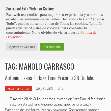
Skip
Abiertas Las Inscripciones Para La Octava Edición Del 7 Virtual Jazz 
LO ÚLTIMO
Club Contest.
to
Sorpresa! Ésta Web usa Cookies
content
Esta web usa cookies para mejorar su experiencia y tener unas
estadísticas anónimas de visitantes. Haciendo click en “Aceptar
Todo”, puedes consentir el uso de Todas las cookies. También
puedes visitar "Ajustes de cookies" para controlar tu
consentimiento. No te olvides de visitar nuestra
Política de
Privacidad
Estás aquí
Ajustes de Cookies
Aceptar todo
Inicio
>
Posts tagged "Manolo Carrasco"
TAG: MANOLO CARRASCO
Antonio Lizana En Jazz Time Próximo 28 De Julio
Proximamente:
0
-
28 julio, 2015
El martes 28 de Julio tenemos invitado en Jazz Time al fantástico
saxofonista gaditano Antonio Lizana, que fusiona Jazz y
Flamenco de una forma fresca y novedosa. Charlaremos sobre su