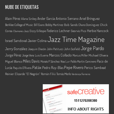
NUBE DE ETIQUETAS
Ariel Brínguez
Alain Pérez
Ander García
Antonio Serrano
Alana Sinkey
Berklee College of Music
Bob Sands
Chick
Bill Evans
Bobby Martínez
Chano Domínguez
Federico Lechner
Herbie Hancock
Corea
Georvis Pico
Dizzy Gillespie
Clamores Jazz
Jazz Time Magazine
Israel Sandoval
Javier Colina
Jorge Pardo
Jerry González
Joaquin Chacón
John Patitucci
John Scofield
Marcos Collado
Jorge Pérez
Jorge Vera
Michael Olivera
Luis Guerra
Marcus Miller
Miles Davis
Paco de
Miguel Blanco
Moisés P. Sánchez
Noa Lur
Pablo Martín Caminero
Pepe Rivero
Patáx
Lucía
Pedro Ruy-Blas
Perico Sambeat
Paquito D'Rivera
Reinier Elizarde “El Negrón”
Román Filiú
Tomás Merlo
Verónica Ferreiro