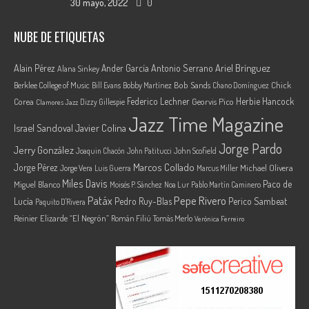
30 mayo, 2022
0
NUBE DE ETIQUETAS
Ariel Brínguez
Alain Pérez
Ander García
Antonio Serrano
Alana Sinkey
Berklee College of Music
Bob Sands
Chick
Bill Evans
Bobby Martínez
Chano Domínguez
Federico Lechner
Herbie Hancock
Corea
Georvis Pico
Dizzy Gillespie
Clamores Jazz
Jazz Time Magazine
Israel Sandoval
Javier Colina
Jorge Pardo
Jerry González
Joaquin Chacón
John Patitucci
John Scofield
Marcos Collado
Jorge Pérez
Jorge Vera
Michael Olivera
Luis Guerra
Marcus Miller
Miles Davis
Paco de
Miguel Blanco
Moisés P. Sánchez
Noa Lur
Pablo Martín Caminero
Pepe Rivero
Patáx
Lucía
Pedro Ruy-Blas
Perico Sambeat
Paquito D'Rivera
Reinier Elizarde “El Negrón”
Román Filiú
Tomás Merlo
Verónica Ferreiro