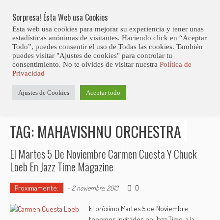
Skip
Abiertas Las Inscripciones Para La Octava Edición Del 7 Virtual Jazz 
LO ÚLTIMO
Club Contest.
to
Sorpresa! Ésta Web usa Cookies
content
Esta web usa cookies para mejorar su experiencia y tener unas
estadísticas anónimas de visitantes. Haciendo click en “Aceptar
Todo”, puedes consentir el uso de Todas las cookies. También
puedes visitar "Ajustes de cookies" para controlar tu
consentimiento. No te olvides de visitar nuestra
Política de
Privacidad
Estás aquí
Ajustes de Cookies
Aceptar todo
Inicio
>
Posts tagged "Mahavishnu Orchestra"
TAG: MAHAVISHNU ORCHESTRA
El Martes 5 De Noviembre Carmen Cuesta Y Chuck
Loeb En Jazz Time Magazine
Proximamente:
0
-
2 noviembre, 2013
El próximo Martes 5 de Noviembre
tenemos invitados en Jazz Time, a la