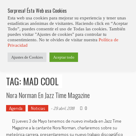
Skip
Documental – Quincy. Vida y obra de una leyenda de la música 
LO ÚLTIMO
norteamericana.
to
Sorpresa! Ésta Web usa Cookies
content
Esta web usa cookies para mejorar su experiencia y tener unas
estadísticas anónimas de visitantes. Haciendo click en “Aceptar
Todo”, puedes consentir el uso de Todas las cookies. También
puedes visitar "Ajustes de cookies" para controlar tu
consentimiento. No te olvides de visitar nuestra
Política de
Privacidad
Estás aquí
Ajustes de Cookies
Aceptar todo
Inicio
>
Posts tagged "Mad Cool"
TAG: MAD COOL
Nora Norman En Jazz Time Magazine
Agenda
Noticias
0
-
29 abril, 2018
El jueves 3 de Mayo tenemos de nuevo invitada en Jazz Time
Magazine a la cantante Nora Norman, charlaremos sobre su
meteórica carrera, presentaremos su nuevo trabajo discográfico