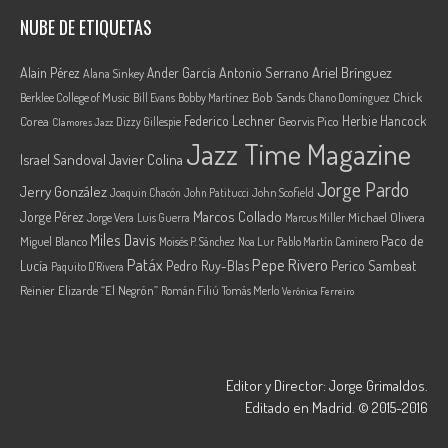
NUBE DE ETIQUETAS
Ariel Brínguez
Alain Pérez
Ander García
Antonio Serrano
Alana Sinkey
Berklee College of Music
Bob Sands
Chick
Bill Evans
Bobby Martínez
Chano Domínguez
Federico Lechner
Herbie Hancock
Corea
Georvis Pico
Dizzy Gillespie
Clamores Jazz
Jazz Time Magazine
Israel Sandoval
Javier Colina
Jorge Pardo
Jerry González
Joaquin Chacón
John Patitucci
John Scofield
Marcos Collado
Jorge Pérez
Jorge Vera
Michael Olivera
Luis Guerra
Marcus Miller
Miles Davis
Paco de
Miguel Blanco
Moisés P. Sánchez
Noa Lur
Pablo Martín Caminero
Pepe Rivero
Patáx
Lucía
Pedro Ruy-Blas
Perico Sambeat
Paquito D'Rivera
Reinier Elizarde “El Negrón”
Román Filiú
Tomás Merlo
Verónica Ferreiro
Editor y Director: Jorge Grimaldos.
Editado en Madrid. © 2015-2016