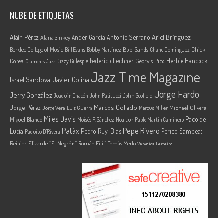
NUBE DE ETIQUETAS
Ariel Brínguez
Alain Pérez
Ander García
Antonio Serrano
Alana Sinkey
Berklee College of Music
Bob Sands
Chick
Bill Evans
Bobby Martínez
Chano Domínguez
Federico Lechner
Herbie Hancock
Corea
Georvis Pico
Dizzy Gillespie
Clamores Jazz
Jazz Time Magazine
Israel Sandoval
Javier Colina
Jorge Pardo
Jerry González
Joaquin Chacón
John Patitucci
John Scofield
Marcos Collado
Jorge Pérez
Jorge Vera
Michael Olivera
Luis Guerra
Marcus Miller
Miles Davis
Paco de
Miguel Blanco
Moisés P. Sánchez
Noa Lur
Pablo Martín Caminero
Pepe Rivero
Patáx
Lucía
Pedro Ruy-Blas
Perico Sambeat
Paquito D'Rivera
Reinier Elizarde “El Negrón”
Román Filiú
Tomás Merlo
Verónica Ferreiro