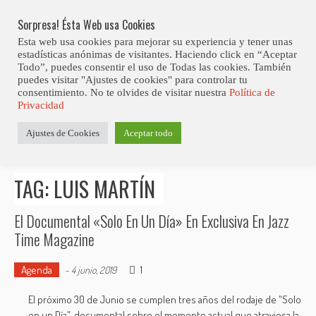
Skip
Abiertas Las Inscripciones Para La Octava Edición Del 7 Virtual Jazz 
LO ÚLTIMO
Club Contest.
to
Sorpresa! Ésta Web usa Cookies
content
Esta web usa cookies para mejorar su experiencia y tener unas
estadísticas anónimas de visitantes. Haciendo click en “Aceptar
Todo”, puedes consentir el uso de Todas las cookies. También
puedes visitar "Ajustes de cookies" para controlar tu
consentimiento. No te olvides de visitar nuestra
Política de
Privacidad
Estás aquí
Ajustes de Cookies
Aceptar todo
Inicio
>
Posts tagged "Luis Martín"
TAG: LUIS MARTÍN
El Documental «Solo En Un Día» En Exclusiva En Jazz
Time Magazine
Agenda
1
-
4 junio, 2019
El próximo 30 de Junio se cumplen tres años del rodaje de "Solo
en un Día", documental sobre el momento actual que atraviesa la