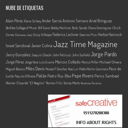
NUBE DE ETIQUETAS
Ariel Brínguez
Alain Pérez
Ander García
Antonio Serrano
Alana Sinkey
Berklee College of Music
Bob Sands
Chick
Bill Evans
Bobby Martínez
Chano Domínguez
Federico Lechner
Herbie Hancock
Corea
Georvis Pico
Dizzy Gillespie
Clamores Jazz
Jazz Time Magazine
Israel Sandoval
Javier Colina
Jorge Pardo
Jerry González
Joaquin Chacón
John Patitucci
John Scofield
Marcos Collado
Jorge Pérez
Jorge Vera
Michael Olivera
Luis Guerra
Marcus Miller
Miles Davis
Paco de
Miguel Blanco
Moisés P. Sánchez
Noa Lur
Pablo Martín Caminero
Pepe Rivero
Patáx
Lucía
Pedro Ruy-Blas
Perico Sambeat
Paquito D'Rivera
Reinier Elizarde “El Negrón”
Román Filiú
Tomás Merlo
Verónica Ferreiro