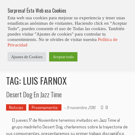
Skip
Abiertas Las Inscripciones Para La Octava Edición Del 7 Virtual Jazz 
LO ÚLTIMO
Club Contest.
to
Sorpresa! Ésta Web usa Cookies
content
Esta web usa cookies para mejorar su experiencia y tener unas
estadísticas anónimas de visitantes. Haciendo click en “Aceptar
Todo”, puedes consentir el uso de Todas las cookies. También
puedes visitar "Ajustes de cookies" para controlar tu
consentimiento. No te olvides de visitar nuestra
Política de
Privacidad
Estás aquí
Ajustes de Cookies
Aceptar todo
Inicio
>
Posts tagged "Luis Farnox"
TAG: LUIS FARNOX
Desert Dog En Jazz Time
Noticias
Proximamente:
0
-
9 noviembre, 2016
El jueves 17 de Noviembre tenemos invitados en Jazz Time al
grupo madrileño Desert Dog, charlaremos sobre la trayectoria de
sus componentes, presentaremos su primer trabajo discográfico