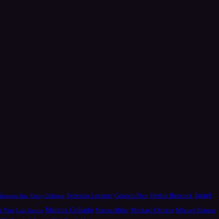
Israel
Federico Lechner
Georvis Pico
Herbie Hancock
Dizzy Gillespie
lamores Jazz
Marcos Collado
Michael Olivera
e Vera
Miguel Blanco
Luis Guerra
Marcus Miller