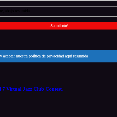
e, abajo resumida
y aceptar nuestra política de privacidad aquí resumida
 7 Virtual Jazz Club Contest.