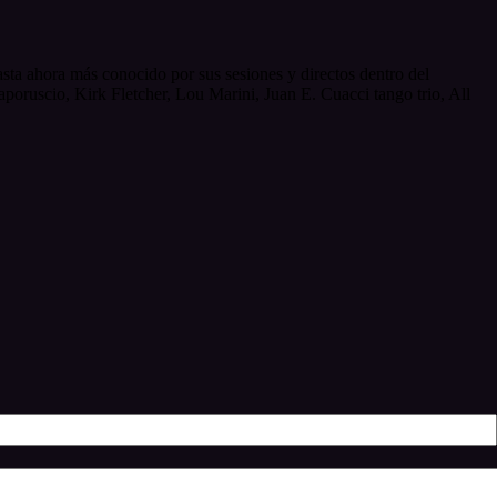
sta ahora más conocido por sus sesiones y directos dentro del
oruscio, Kirk Fletcher, Lou Marini, Juan E. Cuacci tango trio, All