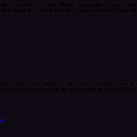
rristas Manu Sirvent y Rodrigo Mialdea, componentes del grupo madrile
trabajo discográfico “Mundo Paralelo”, un sensacional álbum debut con
drileño Desert Dog, charlaremos sobre la trayectoria de sus component
s alguna sorpresa en el prestigioso magazine especializado de LH Radio
k»