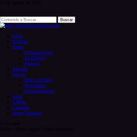
Skip
03 de
agosto
de 2026
to
content
×
Search
for:
Inicio
Noticias
Radio
Proximamente:
En Directo
Podcast
Agenda
Discos
Disco del Mes
Novedades
Recomendados
Salas
Cultura
Contacto
Sobre Nosotros
Estás aquí
Inicio
>
Posts tagged "Luis Dulzaides"