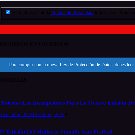
He leído y acepto la
Política de Privacidad
de Jazz Time Magazin
SÍGUENOS EN FACEBOOK
Para cumplir con la nueva Ley de Protección de Datos, debes leer 
NOTICIAS
Abiertas Las Inscripciones Para La Octava Edición Del
13 octubre, 2022
13 octubre, 2022
0
9ª Edición Del Mallorca Smooth Jazz Festival