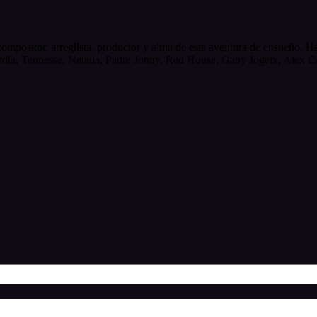
mpositor, arreglista, productor y alma de esta aventura de ensueño. Ha
dia, Tennesse, Natalia, Padre Jonny, Red House, Gaby Jogeix, Alex Cap