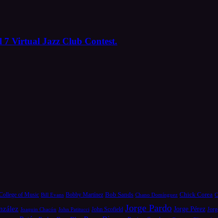
 7 Virtual Jazz Club Contest.
Bob Sands
Chick Corea
College of Music
Bill Evans
Bobby Martínez
Chano Domínguez
C
Jorge Pardo
nzález
Jorge Pérez
Jorg
Joaquin Chacón
John Patitucci
John Scofield