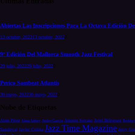
Últimas Entradas
Abiertas Las Inscripciones Para La Octava Edición Del
13 octubre, 2022
13 octubre, 2022
0
9ª Edición Del Mallorca Smooth Jazz Festival
29 julio, 2022
29 julio, 2022
0
Perico Sambeat Atlantis
30 mayo, 2022
30 mayo, 2022
0
Nube de Etiquetas
Alain Pérez
Antonio Serrano
Ariel Brínguez
Ander García
Alana Sinkey
Berklee 
Jazz Time Magazine
Jerry Go
Sandoval
Javier Colina