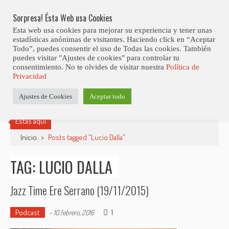
Skip
Abiertas Las Inscripciones Para La Octava Edición Del 7 Virtual Jazz 
LO ÚLTIMO
Club Contest.
to
Sorpresa! Ésta Web usa Cookies
content
Esta web usa cookies para mejorar su experiencia y tener unas
estadísticas anónimas de visitantes. Haciendo click en “Aceptar
Todo”, puedes consentir el uso de Todas las cookies. También
puedes visitar "Ajustes de cookies" para controlar tu
consentimiento. No te olvides de visitar nuestra
Política de
Privacidad
Ajustes de Cookies
Aceptar todo
Estás aquí
Inicio
>
Posts tagged "Lucio Dalla"
TAG: LUCIO DALLA
Jazz Time Ere Serrano (19/11/2015)
Podcast
1
-
10 febrero, 2016