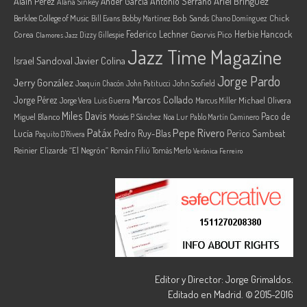
Ariel Brínguez
Alain Pérez
Ander García
Antonio Serrano
Alana Sinkey
Berklee College of Music
Bob Sands
Chick
Bill Evans
Bobby Martínez
Chano Domínguez
Federico Lechner
Herbie Hancock
Corea
Georvis Pico
Dizzy Gillespie
Clamores Jazz
Jazz Time Magazine
Israel Sandoval
Javier Colina
Jorge Pardo
Jerry González
Joaquin Chacón
John Patitucci
John Scofield
Marcos Collado
Jorge Pérez
Jorge Vera
Michael Olivera
Luis Guerra
Marcus Miller
Miles Davis
Paco de
Miguel Blanco
Moisés P. Sánchez
Noa Lur
Pablo Martín Caminero
Pepe Rivero
Patáx
Lucía
Pedro Ruy-Blas
Perico Sambeat
Paquito D'Rivera
Reinier Elizarde “El Negrón”
Román Filiú
Tomás Merlo
Verónica Ferreiro
Editor y Director: Jorge Grimaldos.
Editado en Madrid. © 2015-2016