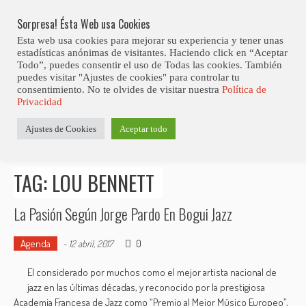
Skip
Abiertas Las Inscripciones Para La Octava Edición Del 7 Virtual Jazz 
LO ÚLTIMO
Club Contest.
to
Sorpresa! Ésta Web usa Cookies
content
Esta web usa cookies para mejorar su experiencia y tener unas
estadísticas anónimas de visitantes. Haciendo click en “Aceptar
Todo”, puedes consentir el uso de Todas las cookies. También
puedes visitar "Ajustes de cookies" para controlar tu
consentimiento. No te olvides de visitar nuestra
Política de
Privacidad
Estás aquí
Ajustes de Cookies
Aceptar todo
Inicio
>
Posts tagged "Lou Bennett"
TAG: LOU BENNETT
La Pasión Según Jorge Pardo En Bogui Jazz
Agenda
0
-
12 abril, 2017
El considerado por muchos como el mejor artista nacional de
jazz en las últimas décadas, y reconocido por la prestigiosa
Academia Francesa de Jazz como “Premio al Mejor Músico Europeo”,