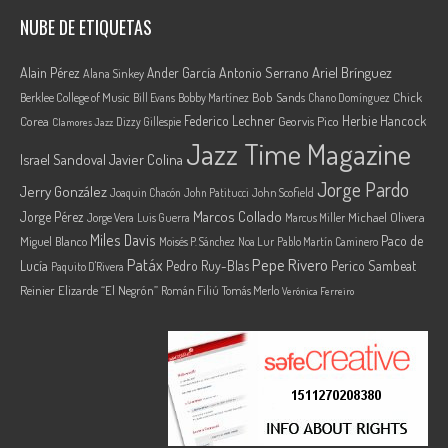
NUBE DE ETIQUETAS
Ariel Brínguez
Alain Pérez
Ander García
Antonio Serrano
Alana Sinkey
Berklee College of Music
Bob Sands
Chick
Bill Evans
Bobby Martínez
Chano Domínguez
Federico Lechner
Herbie Hancock
Corea
Georvis Pico
Dizzy Gillespie
Clamores Jazz
Jazz Time Magazine
Israel Sandoval
Javier Colina
Jorge Pardo
Jerry González
Joaquin Chacón
John Patitucci
John Scofield
Marcos Collado
Jorge Pérez
Jorge Vera
Michael Olivera
Luis Guerra
Marcus Miller
Miles Davis
Paco de
Miguel Blanco
Moisés P. Sánchez
Noa Lur
Pablo Martín Caminero
Pepe Rivero
Patáx
Lucía
Pedro Ruy-Blas
Perico Sambeat
Paquito D'Rivera
Reinier Elizarde “El Negrón”
Román Filiú
Tomás Merlo
Verónica Ferreiro