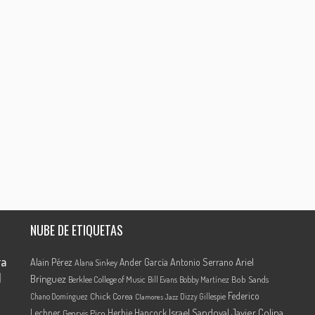
NUBE DE ETIQUETAS
ra
Ariel
Alain Pérez
Ander García
Antonio Serrano
Alana Sinkey
l
Brínguez
Berklee College of Music
Bob Sands
Bill Evans
Bobby Martínez
Federico
Chick Corea
Chano Domínguez
Dizzy Gillespie
Clamores Jazz
Israel Sandoval
Javier Colina
Lechner
Herbie Hancock
Georvis Pico