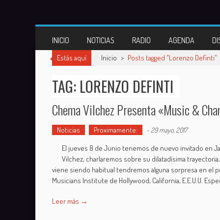
Skip
to
content
INICIO
NOTICIAS
RADIO
AGENDA
DI
Estás aquí
Inicio
>
Posts tagged "Lorenzo Definti"
TAG: LORENZO DEFINTI
Chema Vilchez Presenta «Music & Cha
Noticias
Proximamente:
-
29 mayo, 2017
El jueves 8 de Junio tenemos de nuevo invitado en Jaz
Vilchez, charlaremos sobre su dilatadísima trayector
viene siendo habitual tendremos alguna sorpresa en el p
Musicians Institute de Hollywood, California, E.E.U.U. Es
Leer más →