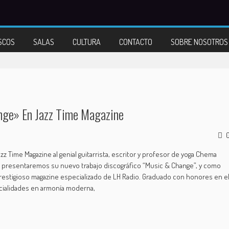
SCOS
SALAS
CULTURA
CONTACTO
SOBRE NOSOTROS
nge» En Jazz Time Magazine
z Time Magazine al genial guitarrista, escritor y profesor de yoga Chema
ia, presentaremos su nuevo trabajo discográfico “Music & Change”, y como
restigioso magazine especializado de LH Radio. Graduado con honores en e
pecialidades en armonía moderna,