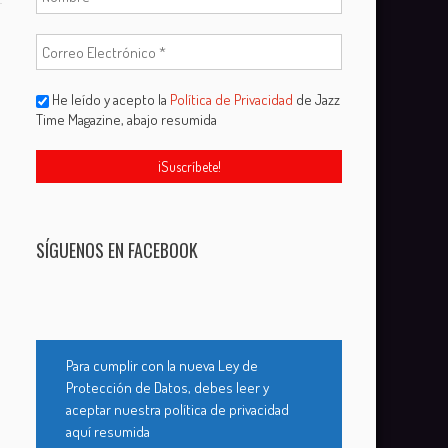
He leído y acepto la
Política de Privacidad
de Jazz
Time Magazine, abajo resumida
SÍGUENOS EN FACEBOOK
Para cumplir con la nueva Ley de
Protección de Datos, debes leer y
aceptar nuestra política de privacidad
aquí resumida