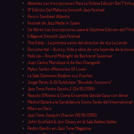
Skip
Abiertas Las Inscripciones Para La Octava Edición Del 7 Virtu
to
9ª Edición Del Mallorca Smooth Jazz Festival
content
Perico Sambeat Atlantis
Festival de Jazz Made in Spain
Se Abren Las Inscripciones para la Séptima Edición del 7 Vir
5 Algarve Smooth Jazz Festival
The Eddy – La primera serie del director de «La La Land»
Documental – Quincy. Vida y obra de una leyenda de la músi
Película – Round Midnight de Bertrand Tavernier
Juan Carlos Mendoza «Life Has Changed»
Myles Sanko «Memories Of Love»
La Sala Clamores Reabre sus Puertas
Jorge Pardo & Gil Goldstein “Brooklin Sessions”
Jazz Time Pedro Ojesto 2 (24/10/2019)
Paquito D’Rivera & Coma Ensamble Desde Casa con Amor
Madrid Optará a la Candidatura Como Sede del International 
Miles en París
Jazz Time Joaquín Chacón (10/10/2019)
John Scofield & Jon Cleary en la Sala Galileo Galilei
Pedro Ojesto en Jazz Time Magazine