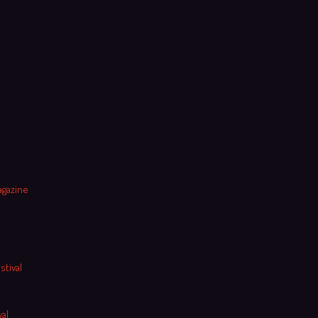
agazine
stival
al