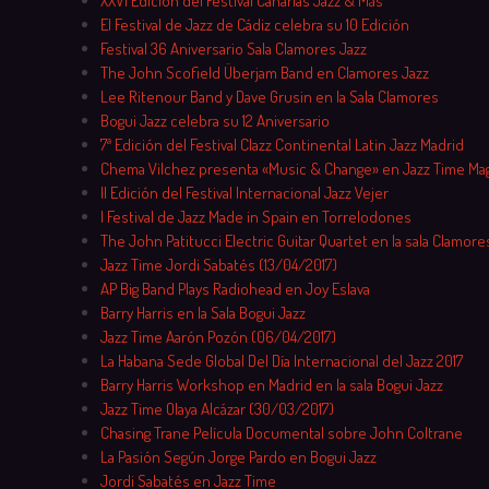
XXVI Edición del Festival Canarias Jazz & Más
El Festival de Jazz de Cádiz celebra su 10 Edición
Festival 36 Aniversario Sala Clamores Jazz
The John Scofield Überjam Band en Clamores Jazz
Lee Ritenour Band y Dave Grusin en la Sala Clamores
Bogui Jazz celebra su 12 Aniversario
7ª Edición del Festival Clazz Continental Latin Jazz Madrid
Chema Vilchez presenta «Music & Change» en Jazz Time Ma
II Edición del Festival Internacional Jazz Vejer
I Festival de Jazz Made in Spain en Torrelodones
The John Patitucci Electric Guitar Quartet en la sala Clamore
Jazz Time Jordi Sabatés (13/04/2017)
AP Big Band Plays Radiohead en Joy Eslava
Barry Harris en la Sala Bogui Jazz
Jazz Time Aarón Pozón (06/04/2017)
La Habana Sede Global Del Día Internacional del Jazz 2017
Barry Harris Workshop en Madrid en la sala Bogui Jazz
Jazz Time Olaya Alcázar (30/03/2017)
Chasing Trane Película Documental sobre John Coltrane
La Pasión Según Jorge Pardo en Bogui Jazz
Jordi Sabatés en Jazz Time