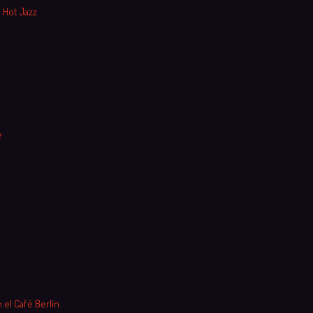
 Hot Jazz
e
 el Café Berlín