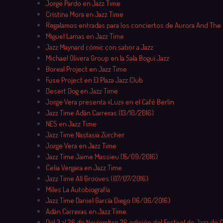
Jorge Pardo en Jazz Time
Cristina Mora en Jazz Time
Regalamos entradas para los conciertos de Aurora And The
Miguel Lamas en Jazz Time
Jazz Maynard cómic con sabor a Jazz
Michael Olivera Group en la Sala Bogui Jazz
Boreal Project en Jazz Time
Fuse Project en El Plaza Jazz Club
Desert Dog en Jazz Time
Jorge Vera presenta «Luz» en el Café Berlín
Jazz Time Adán Carreras (13/10/2016)
NES en Jazz Time
Jazz Time Nastasia Zürcher
Jorge Vera en Jazz Time
Jazz Time Jaime Massieu (15/09/2016)
Celia Vergara en Jazz Time
Jazz Time All Grooves (07/07/2016)
Miles La Autobiografía
Jazz Time Daniel García Diego (16/06/2016)
Adán Carreras en Jazz Time
Del 3 al 26 de Noviembre 36 edición del Festival de Jazz de 