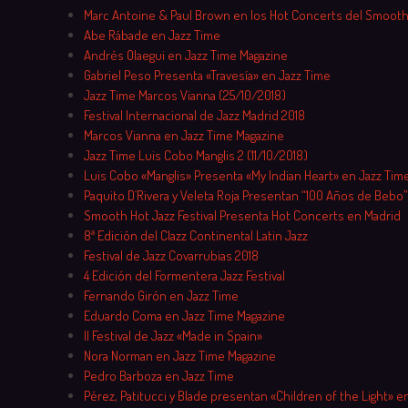
Marc Antoine & Paul Brown en los Hot Concerts del Smooth
Abe Rábade en Jazz Time
Andrés Olaegui en Jazz Time Magazine
Gabriel Peso Presenta «Travesía» en Jazz Time
Jazz Time Marcos Vianna (25/10/2018)
Festival Internacional de Jazz Madrid 2018
Marcos Vianna en Jazz Time Magazine
Jazz Time Luis Cobo Manglis 2 (11/10/2018)
Luis Cobo «Manglis» Presenta «My Indian Heart» en Jazz Tim
Paquito D´Rivera y Veleta Roja Presentan “100 Años de Bebo”
Smooth Hot Jazz Festival Presenta Hot Concerts en Madrid
8ª Edición del Clazz Continental Latin Jazz
Festival de Jazz Covarrubias 2018
4 Edición del Formentera Jazz Festival
Fernando Girón en Jazz Time
Eduardo Coma en Jazz Time Magazine
II Festival de Jazz «Made in Spain»
Nora Norman en Jazz Time Magazine
Pedro Barboza en Jazz Time
Pérez, Patitucci y Blade presentan «Children of the Light» en