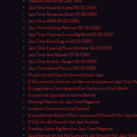
Joaquín Chacón en Jazz Time
Jazz Time Eduardo Coma (10/05/2018)
Jazz Time Fernando Girón (17/05/2018)
Jazz Time AVME (17/05/2018)
Jazz Time Viktorija Pilatovic (16/05/2019)
Jazz Time Creativa Junior Big Band (21/03/2019)
Jazz Time Rémi Dugue (21/02/2019)
Jazz Time Especial Musicoterapia (24/01/2019)
Jazz Time Abe Rábade (17/01/2019)
Jazz Time Andrés Olaegui (10/01/2019)
Jazz Time Gabriel Peso 2 (20/12/2018)
9ª edición del Clazz Continental Latin Jazz
El Documental «Solo en un Día» en exclusiva en Jazz Time M
El Legendario Contrabajista Ron Carter en el Café Berlín
Crucero de Jazz bajo la Aurora Boreal
Viktorija Pilatovic en Jazz Time Magazine
5 edición Formentera Jazz Festival
El saxofonista Richard Elliot clausura el II Smooth Hot Jazz Fe
2ª Edición del Smooth Hot Jazz Festival
Creativa Junior Big Band en Jazz Time Magazine
David Benoit en los Hot Concerts del Smooth Hot Jazz Festiv