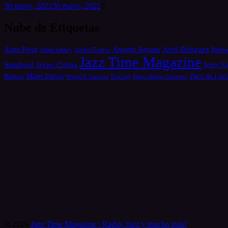
30 mayo, 2022
30 mayo, 2022
0
Nube de Etiquetas
Alain Pérez
Antonio Serrano
Ariel Brínguez
Ander García
Alana Sinkey
Berkle
Jazz Time Magazine
Jerry G
Sandoval
Javier Colina
Miles Davis
Paco de Lucí
Blanco
Moisés P. Sánchez
Noa Lur
Pablo Martín Caminero
© 2026
Jazz Time Magazine : Radio, Jazz y mucho más!