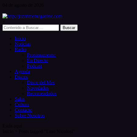
Skip
04 de
agosto
de 2026
to
content
×
Search
for:
Inicio
Noticias
Radio
Proximamente:
En Directo
Podcast
Agenda
Discos
Disco del Mes
Novedades
Recomendados
Salas
Cultura
Contacto
Sobre Nosotros
Estás aquí
Inicio
>
Posts tagged "Lino Nicolosi"