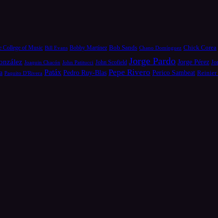
Bob Sands
Chick Corea
e College of Music
Bill Evans
Bobby Martínez
Chano Domínguez
Jorge Pardo
onzález
Jorge Pérez
Jo
Joaquin Chacón
John Patitucci
John Scofield
Pepe Rivero
Patáx
a
Pedro Ruy-Blas
Perico Sambeat
Reinier
Paquito D'Rivera