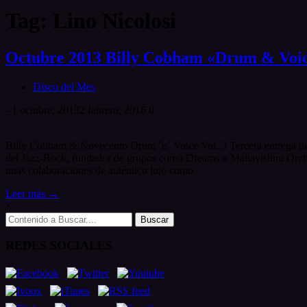
Tag: Lino Nicolosi
Octubre 2013 Billy Cobham «Drum & Voic
Disco del Mes
-
1 octubre, 2013
2 febrero, 2016
0
Billy Cobham & Novecento Drum ´n´ Voice Vol. 3 Tercera entrega de
del Jazz-Rock, fundador de grupos como Dreams o Mahavishnu Orchestr
unas colaboraciones de auténtico lujo como
Leer más →
×
Search
for:
REDES SOCIALES