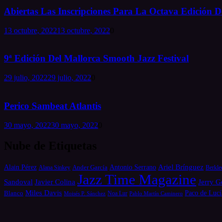
Abiertas Las Inscripciones Para La Octava Edición De
13 octubre, 2022
13 octubre, 2022
0
9ª Edición Del Mallorca Smooth Jazz Festival
29 julio, 2022
29 julio, 2022
0
Perico Sambeat Atlantis
30 mayo, 2022
30 mayo, 2022
0
Nube de Etiquetas
Alain Pérez
Antonio Serrano
Ariel Brínguez
Ander García
Alana Sinkey
Berkle
Jazz Time Magazine
Jerry G
Sandoval
Javier Colina
Miles Davis
Paco de Lucí
Blanco
Moisés P. Sánchez
Noa Lur
Pablo Martín Caminero