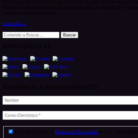
El próximo 21 de Enero tenemos invitado en Jazz Time al extraordinar
trabajo discográfico editado internacionalmente por Inner Circle Music
sorpresa como viene siendo
Leer más →
×
Search
for:
REDES SOCIALES
SUSCRÍBETE A NUESTRO BOLETÍN
He leído y acepto la
Política de Privacidad
de Jazz Time Magazi