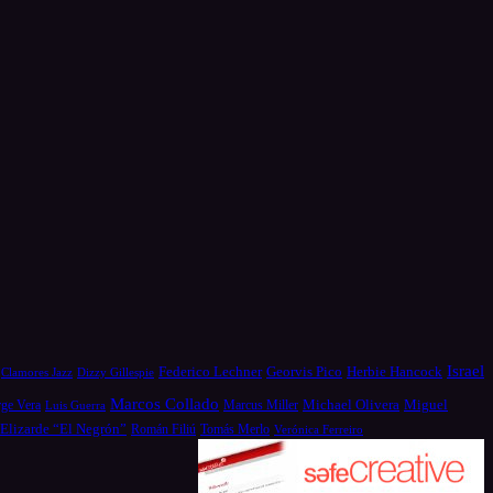
Israel
Federico Lechner
Georvis Pico
Herbie Hancock
Dizzy Gillespie
Clamores Jazz
Marcos Collado
Michael Olivera
rge Vera
Miguel
Luis Guerra
Marcus Miller
 Elizarde “El Negrón”
Román Filiú
Tomás Merlo
Verónica Ferreiro