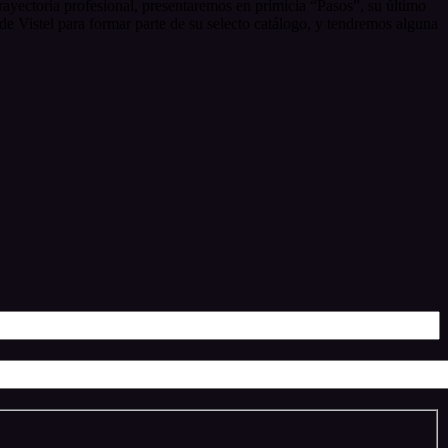
ayectoria profesional, presentaremos en primicia “Pasos”, su último
de Vistel para formar parte de su selecto catálogo, y tendremos alguna