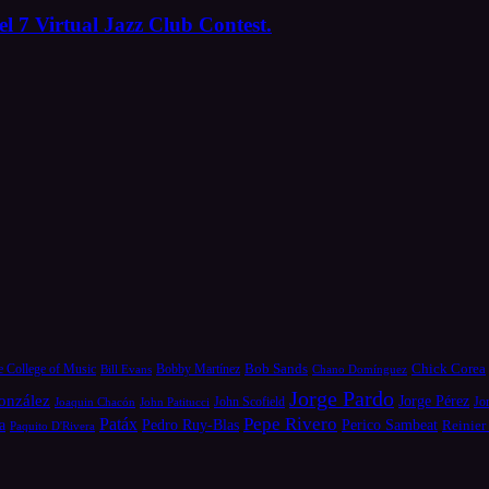
l 7 Virtual Jazz Club Contest.
Bob Sands
Chick Corea
e College of Music
Bill Evans
Bobby Martínez
Chano Domínguez
Jorge Pardo
onzález
Jorge Pérez
Jo
Joaquin Chacón
John Patitucci
John Scofield
Pepe Rivero
Patáx
a
Pedro Ruy-Blas
Perico Sambeat
Reinier
Paquito D'Rivera