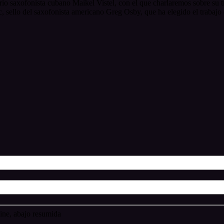
io saxofonista cubano Maikel Vistel, con el que charlaremos sobre su tr
, sello del saxofonista americano Greg Osby, que ha elegido el trabajo 
ne, abajo resumida