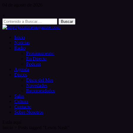
Skip
04 de
agosto
de 2026
to
content
×
Search
for:
Inicio
Noticias
Radio
Proximamente:
En Directo
Podcast
Agenda
Discos
Disco del Mes
Novedades
Recomendados
Salas
Cultura
Contacto
Sobre Nosotros
Estás aquí
Inicio
>
Posts tagged "Lewis Nash"