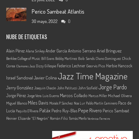
Perico Sambeat Atlantis
30 mayo, 2022
0
NUBE DE ETIQUETAS
Ariel Brínguez
Alain Pérez
Ander García
Antonio Serrano
Alana Sinkey
Berklee College of Music
Bob Sands
Chick
Bill Evans
Bobby Martínez
Chano Domínguez
Federico Lechner
Herbie Hancock
Corea
Georvis Pico
Dizzy Gillespie
Clamores Jazz
Jazz Time Magazine
Israel Sandoval
Javier Colina
Jorge Pardo
Jerry González
Joaquin Chacón
John Patitucci
John Scofield
Marcos Collado
Jorge Pérez
Jorge Vera
Michael Olivera
Luis Guerra
Marcus Miller
Miles Davis
Paco de
Miguel Blanco
Moisés P. Sánchez
Noa Lur
Pablo Martín Caminero
Pepe Rivero
Patáx
Lucía
Pedro Ruy-Blas
Perico Sambeat
Paquito D'Rivera
Reinier Elizarde “El Negrón”
Román Filiú
Tomás Merlo
Verónica Ferreiro