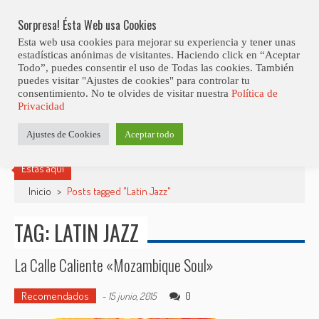
Skip
Abiertas Las Inscripciones Para La Octava Edición Del 7 Virtual Jazz 
LO ÚLTIMO
Club Contest.
to
Sorpresa! Ésta Web usa Cookies
content
Esta web usa cookies para mejorar su experiencia y tener unas
estadísticas anónimas de visitantes. Haciendo click en “Aceptar
Todo”, puedes consentir el uso de Todas las cookies. También
puedes visitar "Ajustes de cookies" para controlar tu
consentimiento. No te olvides de visitar nuestra
Política de
Privacidad
Ajustes de Cookies
Aceptar todo
Estás aquí
Inicio
>
Posts tagged "Latin Jazz"
TAG: LATIN JAZZ
La Calle Caliente «Mozambique Soul»
Recomendados
0
-
15 junio, 2015