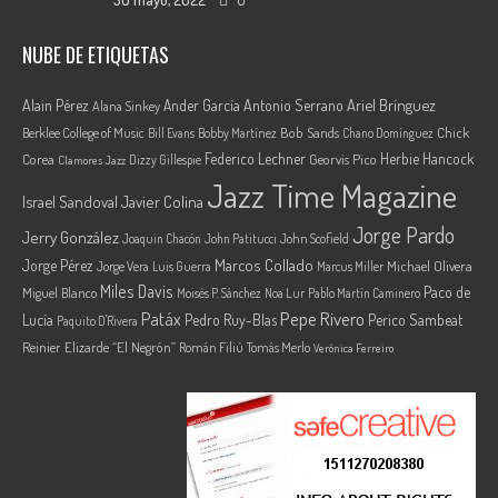
NUBE DE ETIQUETAS
Ariel Brínguez
Alain Pérez
Ander García
Antonio Serrano
Alana Sinkey
Berklee College of Music
Bob Sands
Chick
Bill Evans
Bobby Martínez
Chano Domínguez
Federico Lechner
Herbie Hancock
Corea
Georvis Pico
Dizzy Gillespie
Clamores Jazz
Jazz Time Magazine
Israel Sandoval
Javier Colina
Jorge Pardo
Jerry González
Joaquin Chacón
John Patitucci
John Scofield
Marcos Collado
Jorge Pérez
Jorge Vera
Michael Olivera
Luis Guerra
Marcus Miller
Miles Davis
Paco de
Miguel Blanco
Moisés P. Sánchez
Noa Lur
Pablo Martín Caminero
Pepe Rivero
Patáx
Lucía
Pedro Ruy-Blas
Perico Sambeat
Paquito D'Rivera
Reinier Elizarde “El Negrón”
Román Filiú
Tomás Merlo
Verónica Ferreiro