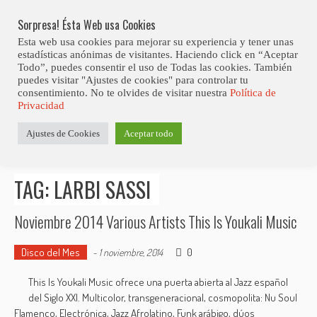
Skip
Abiertas Las Inscripciones Para La Octava Edición Del 7 Virtual Jazz 
LO ÚLTIMO
Club Contest.
to
Sorpresa! Ésta Web usa Cookies
content
Esta web usa cookies para mejorar su experiencia y tener unas
estadísticas anónimas de visitantes. Haciendo click en “Aceptar
Todo”, puedes consentir el uso de Todas las cookies. También
puedes visitar "Ajustes de cookies" para controlar tu
consentimiento. No te olvides de visitar nuestra
Política de
Privacidad
Estás aquí
Ajustes de Cookies
Aceptar todo
Inicio
>
Posts tagged "Larbi Sassi"
TAG: LARBI SASSI
Noviembre 2014 Various Artists This Is Youkali Music
Disco del Mes
0
-
1 noviembre, 2014
This Is Youkali Music ofrece una puerta abierta al Jazz español
del Siglo XXI. Multicolor, transgeneracional, cosmopolita: Nu Soul
Flamenco, Electrónica, Jazz Afrolatino, Funk arábigo, dúos