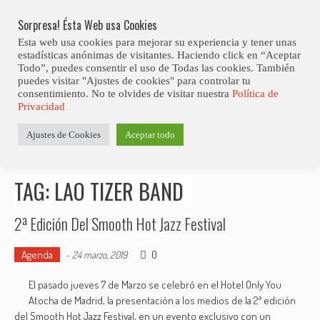
Skip
Abiertas Las Inscripciones Para La Octava Edición Del 7 Virtual Jazz 
LO ÚLTIMO
Club Contest.
to
Sorpresa! Ésta Web usa Cookies
content
Esta web usa cookies para mejorar su experiencia y tener unas
estadísticas anónimas de visitantes. Haciendo click en “Aceptar
Todo”, puedes consentir el uso de Todas las cookies. También
puedes visitar "Ajustes de cookies" para controlar tu
consentimiento. No te olvides de visitar nuestra
Política de
Privacidad
Estás aquí
Ajustes de Cookies
Aceptar todo
Inicio
>
Posts tagged "Lao Tizer Band"
TAG: LAO TIZER BAND
2ª Edición Del Smooth Hot Jazz Festival
Agenda
0
-
24 marzo, 2019
El pasado jueves 7 de Marzo se celebró en el Hotel Only You
Atocha de Madrid, la presentación a los medios de la 2ª edición
del Smooth Hot Jazz Festival, en un evento exclusivo con un