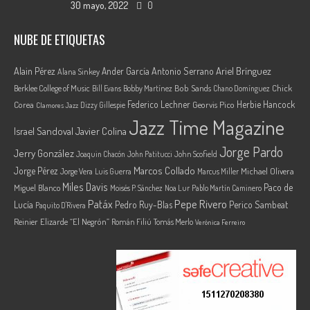
30 mayo, 2022
0
NUBE DE ETIQUETAS
Ariel Brínguez
Alain Pérez
Ander García
Antonio Serrano
Alana Sinkey
Berklee College of Music
Bob Sands
Chick
Bill Evans
Bobby Martínez
Chano Domínguez
Federico Lechner
Herbie Hancock
Corea
Georvis Pico
Dizzy Gillespie
Clamores Jazz
Jazz Time Magazine
Israel Sandoval
Javier Colina
Jorge Pardo
Jerry González
Joaquin Chacón
John Patitucci
John Scofield
Marcos Collado
Jorge Pérez
Jorge Vera
Michael Olivera
Luis Guerra
Marcus Miller
Miles Davis
Paco de
Miguel Blanco
Moisés P. Sánchez
Noa Lur
Pablo Martín Caminero
Pepe Rivero
Patáx
Lucía
Pedro Ruy-Blas
Perico Sambeat
Paquito D'Rivera
Reinier Elizarde “El Negrón”
Román Filiú
Tomás Merlo
Verónica Ferreiro