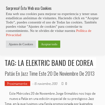
Skip
Abiertas Las Inscripciones Para La Octava Edición Del 7 Virtual Jazz 
LO ÚLTIMO
Club Contest.
to
Sorpresa! Ésta Web usa Cookies
content
Esta web usa cookies para mejorar su experiencia y tener unas
estadísticas anónimas de visitantes. Haciendo click en “Aceptar
Todo”, puedes consentir el uso de Todas las cookies. También
puedes visitar "Ajustes de cookies" para controlar tu
consentimiento. No te olvides de visitar nuestra
Política de
Privacidad
Estás aquí
Ajustes de Cookies
Aceptar todo
Inicio
>
Posts tagged "La Elektric Band de Corea"
TAG: LA ELEKTRIC BAND DE COREA
Patáx En Jazz Time Este 20 De Noviembre De 2013
Proximamente:
0
-
15 noviembre, 2013
Este Miércoles 20 de Noviembre Jorge Grimaldos nos trajo de
nuevo a Patáx en una edición especial de su prestigioso Jazz
Time, en la que tuvimos una fiesta promocionada por la ginebra