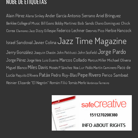
NUBE DE ETIQUETAS
Ariel Brínguez
Alain Pérez
Ander García
Antonio Serrano
Alana Sinkey
Berklee College of Music
Bob Sands
Chick
Bill Evans
Bobby Martínez
Chano Domínguez
Federico Lechner
Herbie Hancock
Corea
Georvis Pico
Dizzy Gillespie
Clamores Jazz
Jazz Time Magazine
Israel Sandoval
Javier Colina
Jorge Pardo
Jerry González
Joaquin Chacón
John Patitucci
John Scofield
Marcos Collado
Jorge Pérez
Jorge Vera
Michael Olivera
Luis Guerra
Marcus Miller
Miles Davis
Paco de
Miguel Blanco
Moisés P. Sánchez
Noa Lur
Pablo Martín Caminero
Pepe Rivero
Patáx
Lucía
Pedro Ruy-Blas
Perico Sambeat
Paquito D'Rivera
Reinier Elizarde “El Negrón”
Román Filiú
Tomás Merlo
Verónica Ferreiro