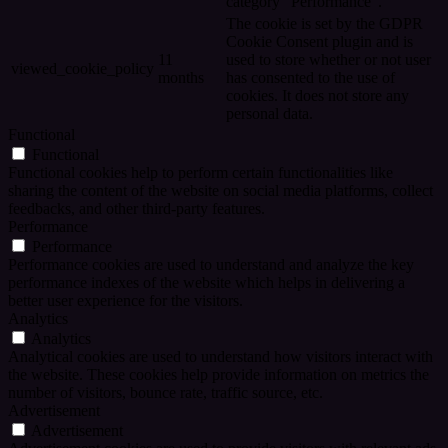
category "Performance".
The cookie is set by the GDPR
Cookie Consent plugin and is
11
used to store whether or not user
viewed_cookie_policy
months
has consented to the use of
cookies. It does not store any
personal data.
Functional
Functional
Functional cookies help to perform certain functionalities like
sharing the content of the website on social media platforms, collect
feedbacks, and other third-party features.
Performance
Performance
Performance cookies are used to understand and analyze the key
performance indexes of the website which helps in delivering a
better user experience for the visitors.
Analytics
Analytics
Analytical cookies are used to understand how visitors interact with
the website. These cookies help provide information on metrics the
number of visitors, bounce rate, traffic source, etc.
Advertisement
Advertisement