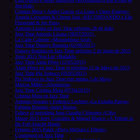
Luis Guerra e Israel Sandoval «Recordando a Bill Evans &
Jim Hall»
Cristina Mora y Ander García «La Luna y Otros Espejos»
Ángela Cervantes & Chema Saiz «RECORDANDO a Ella
Fitzgerald & Joe Pass»
Antonio Lizana en Jazz Time próximo 28 de Julio
Jazz Time Antonio Lizana (28/07/2015)
La Calle Caliente «Mozambique Soul»
Jazz Time Danays Bautista (02/06/2015)
Danays Bautista en Jazz Time próximo 2 de Junio de 2015
Junio 2015 Noa Lur «Badakit»
Jazz Time Alain Pérez (12/05/2015)
Alain Pérez en Jazz Time el próximo 12 de Mayo de 2015
Jazz Time Pía Tedesco (05/05/2015)
Pía Tedesco en Jazz Time este martes 5 de Mayo
Marcus Miller «Afrodeezia»
Jazz Time Cristina Mora (07/04/2015)
Cristina Mora en Jazz Time
Antonio Serrano y Federico Lechner «La Extraña Pareja»
Fabiana Pasonni «Inner Bossa»
Fallece el periodista Juan Claudio Cifuentes «Cifu»
Marzo 2015 Jerry González & Miguel Blanco «A Tribute to
the Fort Apache Band»
Febrero 2015 Patáx «Plays Michael a Tribute»
Cosmosoul en Jazz Time