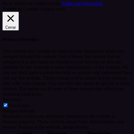
No te olvides de visitar nuestra
Política de Privacidad
Ajustes de Cookies
Aceptar todo
Cerrar
Privacy Overview
This website uses cookies to improve your experience while you
navigate through the website. Out of these, the cookies that are
categorized as necessary are stored on your browser as they are
essential for the working of basic functionalities of the website. We
also use third-party cookies that help us analyze and understand how
you use this website. These cookies will be stored in your browser
only with your consent. You also have the option to opt-out of these
cookies. But opting out of some of these cookies may affect your
browsing experience.
Necessary
Necessary
Siempre activado
Necessary cookies are absolutely essential for the website to
function properly. These cookies ensure basic functionalities and
security features of the website, anonymously.
Cookie
Duración
Descripción