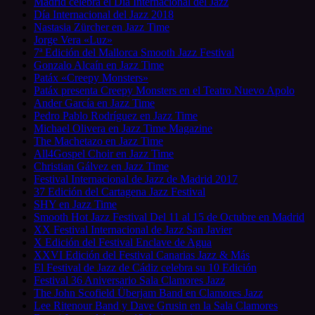
Madrid celebra el Día Internacional del Jazz
Día Internacional del Jazz 2018
Nastasia Zürcher en Jazz Time
Jorge Vera «Luz»
7ª Edición del Mallorca Smooth Jazz Festival
Gonzalo Alcaín en Jazz Time
Patáx «Creepy Monsters»
Patáx presenta Creepy Monsters en el Teatro Nuevo Apolo
Ander García en Jazz Time
Pedro Pablo Rodríguez en Jazz Time
Michael Olivera en Jazz Time Magazine
The Machetazo en Jazz Time
All4Gospel Choir en Jazz Time
Christian Gálvez en Jazz Time
Festival Internacional de Jazz de Madrid 2017
37 Edición del Cartagena Jazz Festival
SHY en Jazz Time
Smooth Hot Jazz Festival Del 11 al 15 de Octubre en Madrid
XX Festival Internacional de Jazz San Javier
X Edición del Festival Enclave de Agua
XXVI Edición del Festival Canarias Jazz & Más
El Festival de Jazz de Cádiz celebra su 10 Edición
Festival 36 Aniversario Sala Clamores Jazz
The John Scofield Überjam Band en Clamores Jazz
Lee Ritenour Band y Dave Grusin en la Sala Clamores