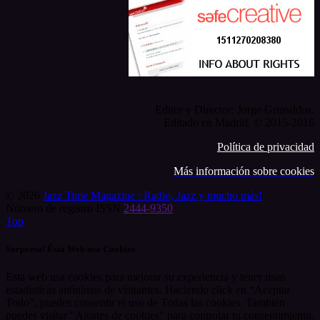
Editor y Director: Jorge Grimaldos.
Editado en Madrid. © 2015-2016
Política de privacidad
Más información sobre cookies
© 2026
Jazz Time Magazine : Radio, Jazz y mucho más!
Número de registro ISSN
2444-9350
Top
Sorpresa! Ésta Web usa Cookies
Esta web usa cookies para mejorar su experiencia y tener unas
estadísticas anónimas de visitantes. Haciendo click en “Aceptar
Todo”, puedes consentir el uso de Todas las cookies. También
puedes visitar "Ajustes de cookies" para controlar tu consentimiento.