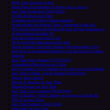
Boris Vian Escritos de Jazz
Jorge Pérez Experiments en Nuevo Jazz Caracol
Jazz Time Funkolate (24/03/2016)
Cecilia Krull en Jazz Time
Tomatito en el Festival Cultura Inquieta
Sexta edición del festival Clazz Continental Latín Jazz
50 Años de historia del Festival de Jazz de San Sebastián en
el documental Jazzaldia 50
Sun Jazz Band en la sala El Sol
30 de Abril Día Internacional del Jazz
Varios Artistas Cifu Entre Amigos (We Remember Cifu)
Nik West en la Jornada Hendrick’s Gin del Festival Cultura
Inquieta
Jazz Time Nora Norman (17/03/2016)
Armandinho Macedo en Jazz Time
Jerry González y El Comando de la Clave en el Café Berlín
Jazz Time Collado, García, Benito (03/03/2016)
Nuevo Jazz Caracol
Moisés P. Sánchez en Jazz Time
Manouchesque en Jazz Time
Jazz Time Lucy Lummis (04/02/2016)
Jerry González y Kirk Lightsey en el nuevo Café Berlín
YELO en Jazz Time
Jazz Time Fatbeat! (28/01/2016)
Funkolate en Jazz Time