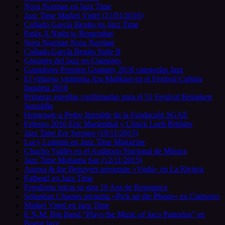
Nora Norman en Jazz Time
Jazz Time Maikel Vistel (21/01/2016)
Collado García Benito en Jazz Time
Patáx A Night to Remember
Nora Norman Nora Norman
Collado.García.Benito Suite II
Gigantes del Jazz en Clamores
Ganadores Premios Grammy 2016 categorías Jazz
El virtuoso violinista Ara Malikian en el Festival Cultura
Inquieta 2016
Primeras estrellas confirmadas para el 51 Festival Heineken
Jazzaldia
Homenaje a Pedro Iturralde de la Fundación SGAE
Febrero 2016 Eric Marienthal y Chuck Loeb Bridges
Jazz Time Ere Serrano (19/11/2015)
Lucy Lummis en Jazz Time Magazine
Chucho Valdés en el Auditorio Nacional de Música
Jazz Time Mohama Saz (12/11/2015)
Aurora & the Betrayers presentan «Vudú» en La Riviera
Fatbeat! en Jazz Time
Freedonia inicia su gira 10 Ans de Resistance
Sebastian Chames presenta «Pick up the Phone» en Clamores
Maikel Vistel en Jazz Time
E.N.M. Big Band “Plays the Music of Jaco Pastorius” en
Bogui Jazz