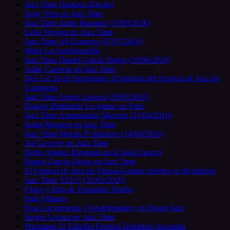
Jazz Time Nastasia Zürcher
Jorge Vera en Jazz Time
Jazz Time Jaime Massieu (15/09/2016)
Celia Vergara en Jazz Time
Jazz Time All Grooves (07/07/2016)
Miles La Autobiografía
Jazz Time Daniel García Diego (16/06/2016)
Adán Carreras en Jazz Time
Del 3 al 26 de Noviembre 36 edición del Festival de Jazz de
Cartagena
Jazz Time Sergio Loroza (26/05/2016)
Django Reinhardt Un gitano en París
Jazz Time Armandinho Macedo (21/04/2016)
Jaime Massieu en Jazz Time
Jazz Time Moisés P. Sánchez (14/04/2016)
All Grooves en Jazz Time
Pedro Andrea Elements en la Sala Caracol
Daniel García Diego en Jazz Time
El Festival de Jazz de Vitoria-Gasteiz celebra su 40 edición
Jazz Time YELO (31/03/2016)
Chico y Rita de Fernando Trueba
Sala Villanos
Noa Lur presenta «Troublemaker» en Bogui Jazz
Sergio Loroza en Jazz Time
Programa 51 Edición Festival Heineken Jazzaldia