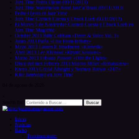
Jazz Time Pedro Ojesto (09/11/2013)
Jazz Time Watermelon Band Jazz’a’Brass (09/11/2013)
Pedro Ojesto en Jazz Time
Jazz Time Carmen Cuesta y Chuck Loeb (05/11/2013)
El Martes 5 de Noviembre Carmen Cuesta y Chuck Loeb en
Jazz Time Magazine
Octubre 2013 Billy Cobham «Drum & Voice Vol. 3»
Junio 2013 Patáx «Live From Infinity»
Mayo 2013 Lauren P. Stradmann «Kinnetik»
Abril 2013 Lee Ritenour «Rhytm Sessions»
Marzo 2013 Fabiana Passoni «Dim the Lights»
Disco del mes Febrero 2013 Marcus Miller «Renaissanse»
Enero 2013 Gerald Albright y Norman Brown «24/7»
Kike Jambalaya en Jazz Time
04 de
agosto
de 2026
×
Search for:
Inicio
Noticias
Radio
Proximamente: