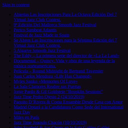
Skip to content
Abiertas Las Inscripciones Para La Octava Edición Del 7
Virtual Jazz Club Contest.
9ª Edición Del Mallorca Smooth Jazz Festival
Perico Sambeat Atlantis
Festival de Jazz Made in Spain
Se Abren Las Inscripciones para la Séptima Edición del 7
Virtual Jazz Club Contest.
5 Algarve Smooth Jazz Festival
The Eddy – La primera serie del director de «La La Land»
Documental – Quincy. Vida y obra de una leyenda de la
música norteamericana.
Película – Round Midnight de Bertrand Tavernier
Juan Carlos Mendoza «Life Has Changed»
Myles Sanko «Memories Of Love»
La Sala Clamores Reabre sus Puertas
Jorge Pardo & Gil Goldstein “Brooklin Sessions”
Jazz Time Pedro Ojesto 2 (24/10/2019)
Paquito D’Rivera & Coma Ensamble Desde Casa con Amor
Madrid Optará a la Candidatura Como Sede del International
Jazz Day
Miles en París
Jazz Time Joaquín Chacón (10/10/2019)
John Scofield & Jon Cleary en la Sala Galileo Galilei