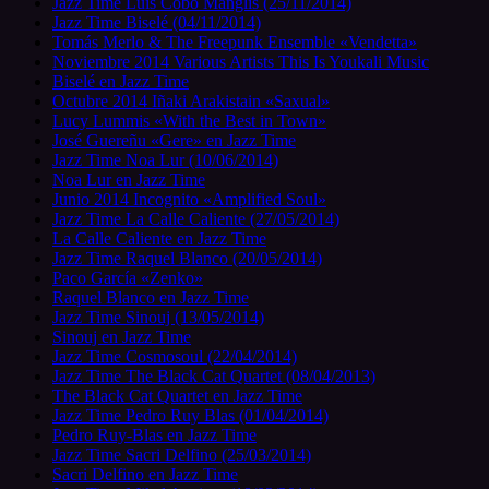
Jazz Time Luis Cobo Manglis (25/11/2014)
Jazz Time Biselé (04/11/2014)
Tomás Merlo & The Freepunk Ensemble «Vendetta»
Noviembre 2014 Various Artists This Is Youkali Music
Biselé en Jazz Time
Octubre 2014 Iñaki Arakistain «Saxual»
Lucy Lummis «With the Best in Town»
José Guereñu «Gere» en Jazz Time
Jazz Time Noa Lur (10/06/2014)
Noa Lur en Jazz Time
Junio 2014 Incognito «Amplified Soul»
Jazz Time La Calle Caliente (27/05/2014)
La Calle Caliente en Jazz Time
Jazz Time Raquel Blanco (20/05/2014)
Paco García «Zenko»
Raquel Blanco en Jazz Time
Jazz Time Sinouj (13/05/2014)
Sinouj en Jazz Time
Jazz Time Cosmosoul (22/04/2014)
Jazz Time The Black Cat Quartet (08/04/2013)
The Black Cat Quartet en Jazz Time
Jazz Time Pedro Ruy Blas (01/04/2014)
Pedro Ruy-Blas en Jazz Time
Jazz Time Sacri Delfino (25/03/2014)
Sacri Delfino en Jazz Time