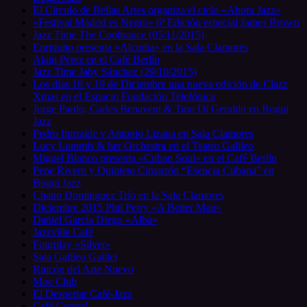
El Circulo de Bellas Artes organiza el ciclo «Ahora Jazz»
«Festival Madrid es Negro» 6ª Edición especial James Brown
Jazz Time The Cooltrance (05/11/2015)
Enriquito presenta «Alcudia» en la Sala Clamores
Alain Pérez en el Café Berlín
Jazz Time Jaby Sánchez (29/10/2015)
Los días 18 y 19 de Diciembre una nueva edición de Clazz
Xmas en el Espacio Fundación Telefónica
Jorge Pardo, Carles Benavent & Tino Di Geraldo en Bogui
Jazz
Pedro Iturralde y Antonio Lizana en Sala Clamores
Lucy Lummis & her Orchestra en el Teatro Galileo
Miguel Blanco presenta «Cuban Soul» en el Café Berlín
Pepe Rivero y Quinteto Cimarrón “Esencia Cubana” en
Bogui Jazz
Chano Dominguez Trío en la Sala Clamores
Diciembre 2015 Phil Perry «A Better Man»
Daniel García Diego «Alba»
Jazzville Café
Fourplay «Silver»
Sala Galileo Galilei
Rincón del Arte Nuevo
Moe Club
El Despertar Café-Jazz
Café Central