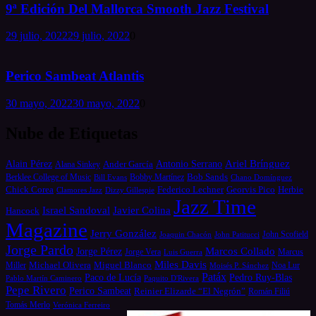
9ª Edición Del Mallorca Smooth Jazz Festival
29 julio, 2022
29 julio, 2022
0
Perico Sambeat Atlantis
30 mayo, 2022
30 mayo, 2022
0
Nube de Etiquetas
Alain Pérez
Antonio Serrano
Ariel Brínguez
Ander García
Alana Sinkey
Bob Sands
Berklee College of Music
Bill Evans
Bobby Martínez
Chano Domínguez
Chick Corea
Federico Lechner
Georvis Pico
Herbie
Dizzy Gillespie
Clamores Jazz
Jazz Time
Israel Sandoval
Javier Colina
Hancock
Magazine
Jerry González
Joaquin Chacón
John Patitucci
John Scofield
Jorge Pardo
Marcos Collado
Jorge Pérez
Jorge Vera
Luis Guerra
Marcus
Miles Davis
Michael Olivera
Miguel Blanco
Miller
Moisés P. Sánchez
Noa Lur
Patáx
Paco de Lucía
Pedro Ruy-Blas
Pablo Martín Caminero
Paquito D'Rivera
Pepe Rivero
Perico Sambeat
Reinier Elizarde “El Negrón”
Román Filiú
Tomás Merlo
Verónica Ferreiro