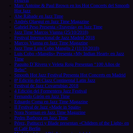
Festival
Marc Antoine & Paul Brown en los Hot Concerts del Smooth
Hot Jazz
Abe Rábade en Jazz Time
Andrés Olaegui en Jazz Time Magazine
Gabriel Peso Presenta «Travesía» en Jazz Time
Jazz Time Marcos Vianna (25/10/2018)
Festival Internacional de Jazz Madrid 2018
Marcos Vianna en Jazz Time Magazine
Jazz Time Luis Cobo Manglis 2 (11/10/2018)
Luis Cobo «Manglis» Presenta «My Indian Heart» en Jazz
Time
Paquito D´Rivera y Veleta Roja Presentan “100 Años de
Bebo”
Smooth Hot Jazz Festival Presenta Hot Concerts en Madrid
8ª Edición del Clazz Continental Latin Jazz
Festival de Jazz Covarrubias 2018
4 Edición del Formentera Jazz Festival
Fernando Girón en Jazz Time
Eduardo Coma en Jazz Time Magazine
II Festival de Jazz «Made in Spain»
Nora Norman en Jazz Time Magazine
Pedro Barboza en Jazz Time
Pérez, Patitucci y Blade presentan «Children of the Light» en
el Café Berlín