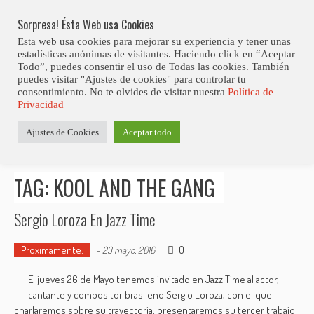
Skip
Abiertas Las Inscripciones Para La Octava Edición Del 7 Virtual Jazz 
LO ÚLTIMO
Club Contest.
to
Sorpresa! Ésta Web usa Cookies
content
Esta web usa cookies para mejorar su experiencia y tener unas
estadísticas anónimas de visitantes. Haciendo click en “Aceptar
Todo”, puedes consentir el uso de Todas las cookies. También
puedes visitar "Ajustes de cookies" para controlar tu
consentimiento. No te olvides de visitar nuestra
Política de
Privacidad
Estás aquí
Ajustes de Cookies
Aceptar todo
Inicio
>
Posts tagged "Kool and The Gang"
TAG: KOOL AND THE GANG
Sergio Loroza En Jazz Time
Proximamente:
0
-
23 mayo, 2016
El jueves 26 de Mayo tenemos invitado en Jazz Time al actor,
cantante y compositor brasileño Sergio Loroza, con el que
charlaremos sobre su trayectoria, presentaremos su tercer trabajo