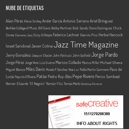
NUBE DE ETIQUETAS
Ariel Brínguez
Alain Pérez
Ander García
Antonio Serrano
Alana Sinkey
Berklee College of Music
Bob Sands
Chick
Bill Evans
Bobby Martínez
Chano Domínguez
Federico Lechner
Herbie Hancock
Corea
Georvis Pico
Dizzy Gillespie
Clamores Jazz
Jazz Time Magazine
Israel Sandoval
Javier Colina
Jorge Pardo
Jerry González
Joaquin Chacón
John Patitucci
John Scofield
Marcos Collado
Jorge Pérez
Jorge Vera
Michael Olivera
Luis Guerra
Marcus Miller
Miles Davis
Paco de
Miguel Blanco
Moisés P. Sánchez
Noa Lur
Pablo Martín Caminero
Pepe Rivero
Patáx
Lucía
Pedro Ruy-Blas
Perico Sambeat
Paquito D'Rivera
Reinier Elizarde “El Negrón”
Román Filiú
Tomás Merlo
Verónica Ferreiro