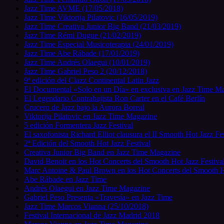
Jazz Time AVME (17/05/2018)
Jazz Time Viktorija Pilatovic (16/05/2019)
Jazz Time Creativa Junior Big Band (21/03/2019)
Jazz Time Rémi Dugue (21/02/2019)
Jazz Time Especial Musicoterapia (24/01/2019)
Jazz Time Abe Rábade (17/01/2019)
Jazz Time Andrés Olaegui (10/01/2019)
Jazz Time Gabriel Peso 2 (20/12/2018)
9ª edición del Clazz Continental Latin Jazz
El Documental «Solo en un Día» en exclusiva en Jazz Time M
El Legendario Contrabajista Ron Carter en el Café Berlín
Crucero de Jazz bajo la Aurora Boreal
Viktorija Pilatovic en Jazz Time Magazine
5 edición Formentera Jazz Festival
El saxofonista Richard Elliot clausura el II Smooth Hot Jazz Fes
2ª Edición del Smooth Hot Jazz Festival
Creativa Junior Big Band en Jazz Time Magazine
David Benoit en los Hot Concerts del Smooth Hot Jazz Festiva
Marc Antoine & Paul Brown en los Hot Concerts del Smooth H
Abe Rábade en Jazz Time
Andrés Olaegui en Jazz Time Magazine
Gabriel Peso Presenta «Travesía» en Jazz Time
Jazz Time Marcos Vianna (25/10/2018)
Festival Internacional de Jazz Madrid 2018