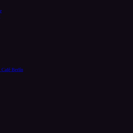
e
”
l Café Berlín