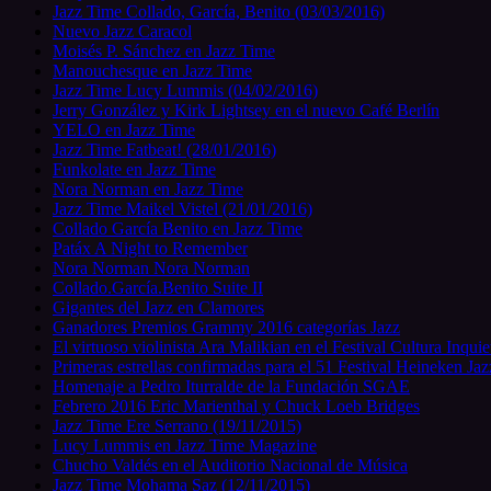
Jazz Time Collado, García, Benito (03/03/2016)
Nuevo Jazz Caracol
Moisés P. Sánchez en Jazz Time
Manouchesque en Jazz Time
Jazz Time Lucy Lummis (04/02/2016)
Jerry González y Kirk Lightsey en el nuevo Café Berlín
YELO en Jazz Time
Jazz Time Fatbeat! (28/01/2016)
Funkolate en Jazz Time
Nora Norman en Jazz Time
Jazz Time Maikel Vistel (21/01/2016)
Collado García Benito en Jazz Time
Patáx A Night to Remember
Nora Norman Nora Norman
Collado.García.Benito Suite II
Gigantes del Jazz en Clamores
Ganadores Premios Grammy 2016 categorías Jazz
El virtuoso violinista Ara Malikian en el Festival Cultura Inqui
Primeras estrellas confirmadas para el 51 Festival Heineken Jaz
Homenaje a Pedro Iturralde de la Fundación SGAE
Febrero 2016 Eric Marienthal y Chuck Loeb Bridges
Jazz Time Ere Serrano (19/11/2015)
Lucy Lummis en Jazz Time Magazine
Chucho Valdés en el Auditorio Nacional de Música
Jazz Time Mohama Saz (12/11/2015)