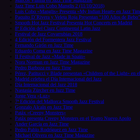
Marcos Vianna en Jazz Time Magazine
Jazz Time Luis Cobo Manglis 2 (11/10/2018)
Luis Cobo «Manglis» Presenta «My Indian Heart» en Jazz Tim
Paquito D´Rivera y Veleta Roja Presentan “100 Años de Bebo
Smooth Hot Jazz Festival Presenta Hot Concerts en Madrid
8ª Edición del Clazz Continental Latin Jazz
Festival de Jazz Covarrubias 2018
4 Edición del Formentera Jazz Festival
Fernando Girón en Jazz Time
Eduardo Coma en Jazz Time Magazine
II Festival de Jazz «Made in Spain»
Nora Norman en Jazz Time Magazine
Pedro Barboza en Jazz Time
Pérez, Patitucci y Blade presentan «Children of the Light» en e
Madrid celebra el Día Internacional del Jazz
Día Internacional del Jazz 2018
Nastasia Zürcher en Jazz Time
Jorge Vera «Luz»
7ª Edición del Mallorca Smooth Jazz Festival
Gonzalo Alcaín en Jazz Time
Patáx «Creepy Monsters»
Patáx presenta Creepy Monsters en el Teatro Nuevo Apolo
Ander García en Jazz Time
Pedro Pablo Rodríguez en Jazz Time
Michael Olivera en Jazz Time Magazine