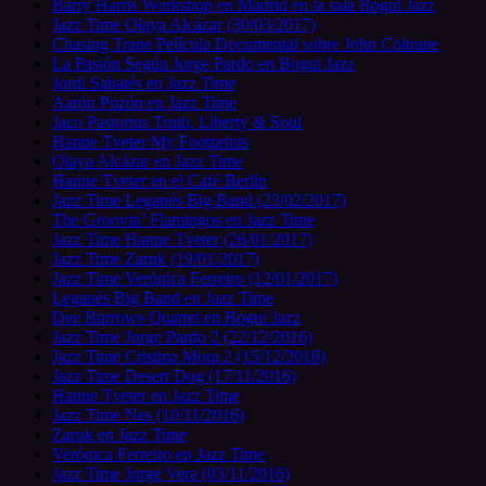
Barry Harris Workshop en Madrid en la sala Bogui Jazz
Jazz Time Olaya Alcázar (30/03/2017)
Chasing Trane Película Documental sobre John Coltrane
La Pasión Según Jorge Pardo en Bogui Jazz
Jordi Sabatés en Jazz Time
Aarón Pozón en Jazz Time
Jaco Pastorius Truth, Liberty & Soul
Hanne Tveter My Footprints
Olaya Alcázar en Jazz Time
Hanne Tveter en el Café Berlín
Jazz Time Leganés Big Band (23/02/2017)
The Groovin’ Flamingos en Jazz Time
Jazz Time Hanne Tveter (26/01/2017)
Jazz Time Zaruk (19/01/2017)
Jazz Time Verónica Ferreiro (12/01/2017)
Leganés Big Band en Jazz Time
Dee Burrows Quartet en Bogui Jazz
Jazz Time Jorge Pardo 2 (22/12/2016)
Jazz Time Cristina Mora 2 (15/12/2016)
Jazz Time Desert Dog (17/11/2016)
Hanne Tveter en Jazz Time
Jazz Time Nes (10/11/2016)
Zaruk en Jazz Time
Verónica Ferreiro en Jazz Time
Jazz Time Jorge Vera (03/11/2016)