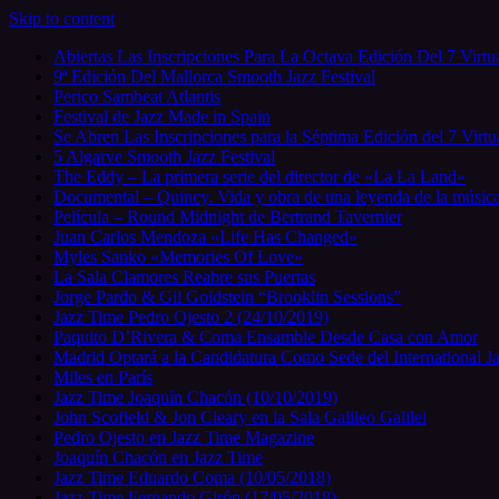
Skip to content
Abiertas Las Inscripciones Para La Octava Edición Del 7 Virtu
9ª Edición Del Mallorca Smooth Jazz Festival
Perico Sambeat Atlantis
Festival de Jazz Made in Spain
Se Abren Las Inscripciones para la Séptima Edición del 7 Virtu
5 Algarve Smooth Jazz Festival
The Eddy – La primera serie del director de «La La Land»
Documental – Quincy. Vida y obra de una leyenda de la música
Película – Round Midnight de Bertrand Tavernier
Juan Carlos Mendoza «Life Has Changed»
Myles Sanko «Memories Of Love»
La Sala Clamores Reabre sus Puertas
Jorge Pardo & Gil Goldstein “Brooklin Sessions”
Jazz Time Pedro Ojesto 2 (24/10/2019)
Paquito D’Rivera & Coma Ensamble Desde Casa con Amor
Madrid Optará a la Candidatura Como Sede del International J
Miles en París
Jazz Time Joaquín Chacón (10/10/2019)
John Scofield & Jon Cleary en la Sala Galileo Galilei
Pedro Ojesto en Jazz Time Magazine
Joaquín Chacón en Jazz Time
Jazz Time Eduardo Coma (10/05/2018)
Jazz Time Fernando Girón (17/05/2018)