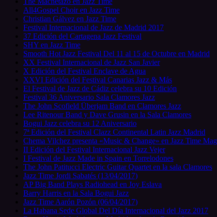
The Machetazo en Jazz Time
All4Gospel Choir en Jazz Time
Christian Gálvez en Jazz Time
Festival Internacional de Jazz de Madrid 2017
37 Edición del Cartagena Jazz Festival
SHY en Jazz Time
Smooth Hot Jazz Festival Del 11 al 15 de Octubre en Madrid
XX Festival Internacional de Jazz San Javier
X Edición del Festival Enclave de Agua
XXVI Edición del Festival Canarias Jazz & Más
El Festival de Jazz de Cádiz celebra su 10 Edición
Festival 36 Aniversario Sala Clamores Jazz
The John Scofield Überjam Band en Clamores Jazz
Lee Ritenour Band y Dave Grusin en la Sala Clamores
Bogui Jazz celebra su 12 Aniversario
7ª Edición del Festival Clazz Continental Latin Jazz Madrid
Chema Vilchez presenta «Music & Change» en Jazz Time Mag
II Edición del Festival Internacional Jazz Vejer
I Festival de Jazz Made in Spain en Torrelodones
The John Patitucci Electric Guitar Quartet en la sala Clamores
Jazz Time Jordi Sabatés (13/04/2017)
AP Big Band Plays Radiohead en Joy Eslava
Barry Harris en la Sala Bogui Jazz
Jazz Time Aarón Pozón (06/04/2017)
La Habana Sede Global Del Día Internacional del Jazz 2017