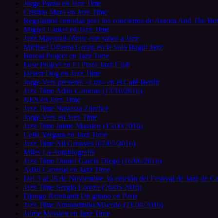
Jorge Pardo en Jazz Time
Cristina Mora en Jazz Time
Regalamos entradas para los conciertos de Aurora And The Bet
Miguel Lamas en Jazz Time
Jazz Maynard cómic con sabor a Jazz
Michael Olivera Group en la Sala Bogui Jazz
Boreal Project en Jazz Time
Fuse Project en El Plaza Jazz Club
Desert Dog en Jazz Time
Jorge Vera presenta «Luz» en el Café Berlín
Jazz Time Adán Carreras (13/10/2016)
NES en Jazz Time
Jazz Time Nastasia Zürcher
Jorge Vera en Jazz Time
Jazz Time Jaime Massieu (15/09/2016)
Celia Vergara en Jazz Time
Jazz Time All Grooves (07/07/2016)
Miles La Autobiografía
Jazz Time Daniel García Diego (16/06/2016)
Adán Carreras en Jazz Time
Del 3 al 26 de Noviembre 36 edición del Festival de Jazz de C
Jazz Time Sergio Loroza (26/05/2016)
Django Reinhardt Un gitano en París
Jazz Time Armandinho Macedo (21/04/2016)
Jaime Massieu en Jazz Time