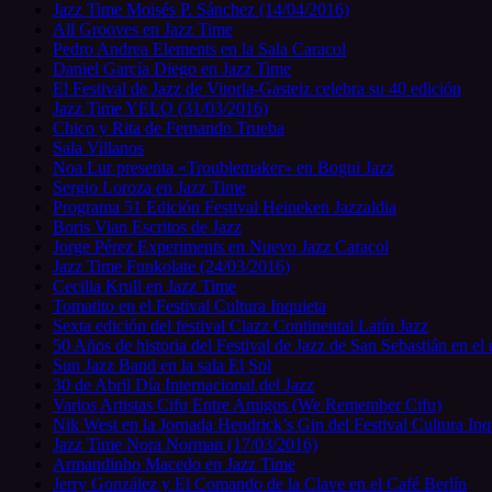
Jazz Time Moisés P. Sánchez (14/04/2016)
All Grooves en Jazz Time
Pedro Andrea Elements en la Sala Caracol
Daniel García Diego en Jazz Time
El Festival de Jazz de Vitoria-Gasteiz celebra su 40 edición
Jazz Time YELO (31/03/2016)
Chico y Rita de Fernando Trueba
Sala Villanos
Noa Lur presenta «Troublemaker» en Bogui Jazz
Sergio Loroza en Jazz Time
Programa 51 Edición Festival Heineken Jazzaldia
Boris Vian Escritos de Jazz
Jorge Pérez Experiments en Nuevo Jazz Caracol
Jazz Time Funkolate (24/03/2016)
Cecilia Krull en Jazz Time
Tomatito en el Festival Cultura Inquieta
Sexta edición del festival Clazz Continental Latín Jazz
50 Años de historia del Festival de Jazz de San Sebastián en el
Sun Jazz Band en la sala El Sol
30 de Abril Día Internacional del Jazz
Varios Artistas Cifu Entre Amigos (We Remember Cifu)
Nik West en la Jornada Hendrick’s Gin del Festival Cultura Inq
Jazz Time Nora Norman (17/03/2016)
Armandinho Macedo en Jazz Time
Jerry González y El Comando de la Clave en el Café Berlín