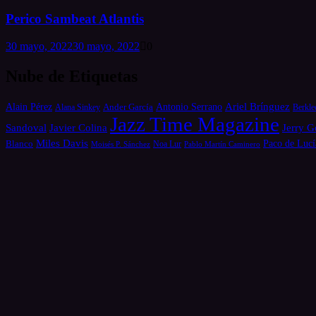
Perico Sambeat Atlantis
30 mayo, 2022
30 mayo, 2022
0
Nube de Etiquetas
Alain Pérez
Antonio Serrano
Ariel Brínguez
Ander García
Alana Sinkey
Berkle
Jazz Time Magazine
Jerry G
Sandoval
Javier Colina
Miles Davis
Paco de Lucí
Blanco
Moisés P. Sánchez
Noa Lur
Pablo Martín Caminero