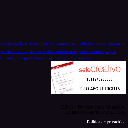
Israel
Federico Lechner
Georvis Pico
Herbie Hancock
Dizzy Gillespie
Clamores Jazz
Marcos Collado
Michael Olivera
rge Vera
Miguel
Luis Guerra
Marcus Miller
 Elizarde “El Negrón”
Román Filiú
Tomás Merlo
Verónica Ferreiro
Editor y Director: Jorge Grimaldos.
Editado en Madrid. © 2015-2016
Política de privacidad