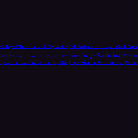
Bob Sands
Chick Corea
e College of Music
Bill Evans
Bobby Martínez
Chano Domínguez
Jorge Pardo
onzález
Jorge Pérez
Jo
Joaquin Chacón
John Patitucci
John Scofield
Pepe Rivero
Patáx
a
Pedro Ruy-Blas
Perico Sambeat
Reinier
Paquito D'Rivera