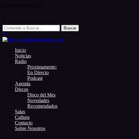
Skip
04 de
agosto
de 2026
to
content
×
Search
for:
Inicio
Noticias
Radio
Proximamente:
En Directo
Podcast
Agenda
Discos
Disco del Mes
Novedades
Recomendados
Salas
Cultura
Contacto
Sobre Nosotros
Estás aquí