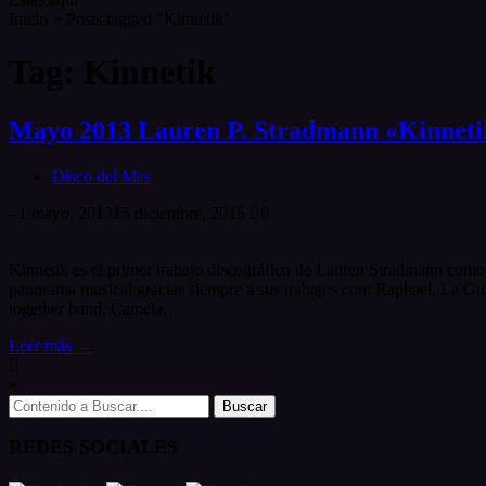
Inicio
>
Posts tagged "Kinnetik"
Tag: Kinnetik
Mayo 2013 Lauren P. Stradmann «Kinneti
Disco del Mes
-
1 mayo, 2013
15 diciembre, 2015
0
Kinnetik es el primer trabajo discográfico de Lauren Stradmann como 
panorama musical gracias siempre a sus trabajos con: Raphael, La Gua
together band, Camela,
Leer más →
×
Search
for:
REDES SOCIALES