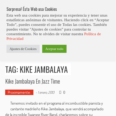
Skip
Abiertas Las Inscripciones Para La Octava Edición Del 7 Virtual Jazz 
LO ÚLTIMO
Club Contest.
to
Sorpresa! Ésta Web usa Cookies
content
Esta web usa cookies para mejorar su experiencia y tener unas
estadísticas anónimas de visitantes. Haciendo click en “Aceptar
Todo”, puedes consentir el uso de Todas las cookies. También
puedes visitar "Ajustes de cookies" para controlar tu
consentimiento. No te olvides de visitar nuestra
Política de
Privacidad
Estás aquí
Ajustes de Cookies
Aceptar todo
Inicio
>
Posts tagged "Kike Jambalaya"
TAG: KIKE JAMBALAYA
Kike Jambalaya En Jazz Time
Proximamente:
0
-
1 enero, 2013
Tenemos invitado en el programa al incombustible pianista y
cantante madrileño Kike Jambalaya, que vendrá acompañado
de la increíble Swanee River Band, charlaremos sobre su