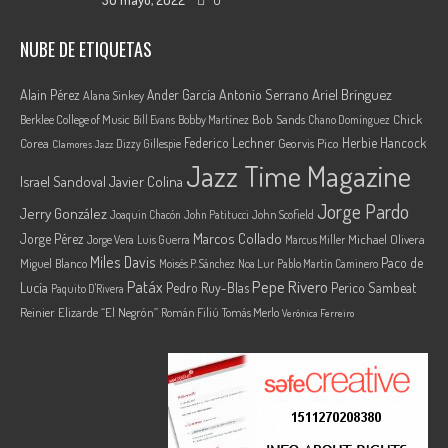
NUBE DE ETIQUETAS
Ariel Brínguez
Alain Pérez
Ander García
Antonio Serrano
Alana Sinkey
Berklee College of Music
Bob Sands
Chick
Bill Evans
Bobby Martínez
Chano Domínguez
Federico Lechner
Herbie Hancock
Corea
Georvis Pico
Dizzy Gillespie
Clamores Jazz
Jazz Time Magazine
Israel Sandoval
Javier Colina
Jorge Pardo
Jerry González
Joaquin Chacón
John Patitucci
John Scofield
Marcos Collado
Jorge Pérez
Jorge Vera
Michael Olivera
Luis Guerra
Marcus Miller
Miles Davis
Paco de
Miguel Blanco
Moisés P. Sánchez
Noa Lur
Pablo Martín Caminero
Pepe Rivero
Patáx
Lucía
Pedro Ruy-Blas
Perico Sambeat
Paquito D'Rivera
Reinier Elizarde “El Negrón”
Román Filiú
Tomás Merlo
Verónica Ferreiro