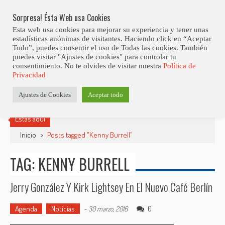
Skip
9ª Edición Del Mallorca Smooth Jazz Festival
LO ÚLTIMO
to
Sorpresa! Ésta Web usa Cookies
content
Esta web usa cookies para mejorar su experiencia y tener unas
estadísticas anónimas de visitantes. Haciendo click en “Aceptar
Todo”, puedes consentir el uso de Todas las cookies. También
puedes visitar "Ajustes de cookies" para controlar tu
consentimiento. No te olvides de visitar nuestra
Política de
Privacidad
Ajustes de Cookies
Aceptar todo
Estás aquí
Inicio
>
Posts tagged "Kenny Burrell"
TAG: KENNY BURRELL
Jerry González Y Kirk Lightsey En El Nuevo Café Berlín
Agenda
Noticias
0
-
30 marzo, 2016