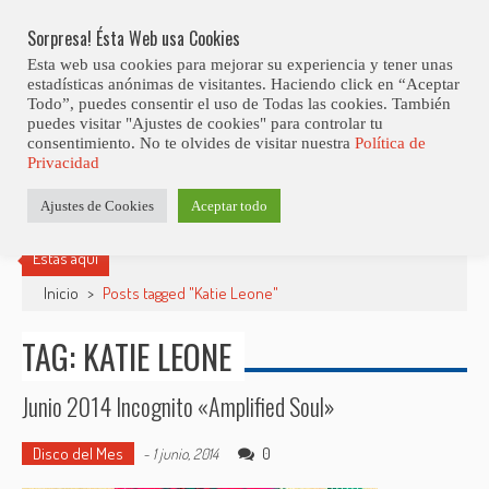
Skip
Abiertas Las Inscripciones Para La Octava Edición Del 7 Virtual Jazz 
LO ÚLTIMO
Club Contest.
to
Sorpresa! Ésta Web usa Cookies
content
Esta web usa cookies para mejorar su experiencia y tener unas
estadísticas anónimas de visitantes. Haciendo click en “Aceptar
Todo”, puedes consentir el uso de Todas las cookies. También
puedes visitar "Ajustes de cookies" para controlar tu
consentimiento. No te olvides de visitar nuestra
Política de
Privacidad
Ajustes de Cookies
Aceptar todo
Estás aquí
Inicio
>
Posts tagged "Katie Leone"
TAG: KATIE LEONE
Junio 2014 Incognito «Amplified Soul»
Disco del Mes
0
-
1 junio, 2014