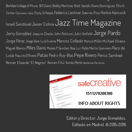
Berklee College of Music
Bob Sands
Chick
Bill Evans
Bobby Martínez
Chano Domínguez
Federico Lechner
Herbie Hancock
Corea
Georvis Pico
Dizzy Gillespie
Clamores Jazz
Jazz Time Magazine
Israel Sandoval
Javier Colina
Jorge Pardo
Jerry González
Joaquin Chacón
John Patitucci
John Scofield
Marcos Collado
Jorge Pérez
Jorge Vera
Michael Olivera
Luis Guerra
Marcus Miller
Miles Davis
Paco de
Miguel Blanco
Moisés P. Sánchez
Noa Lur
Pablo Martín Caminero
Pepe Rivero
Patáx
Lucía
Pedro Ruy-Blas
Perico Sambeat
Paquito D'Rivera
Reinier Elizarde “El Negrón”
Román Filiú
Tomás Merlo
Verónica Ferreiro
Editor y Director: Jorge Grimaldos.
Editado en Madrid. © 2015-2016