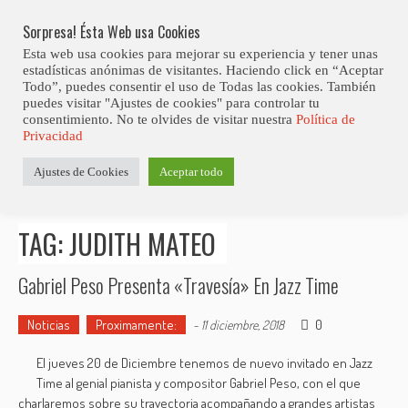
Skip
Abiertas Las Inscripciones Para La Octava Edición Del 7 Virtual Jazz 
LO ÚLTIMO
Club Contest.
to
Sorpresa! Ésta Web usa Cookies
content
Esta web usa cookies para mejorar su experiencia y tener unas
estadísticas anónimas de visitantes. Haciendo click en “Aceptar
Todo”, puedes consentir el uso de Todas las cookies. También
puedes visitar "Ajustes de cookies" para controlar tu
consentimiento. No te olvides de visitar nuestra
Política de
Privacidad
Estás aquí
Ajustes de Cookies
Aceptar todo
Inicio
>
Posts tagged "Judith Mateo"
TAG: JUDITH MATEO
Gabriel Peso Presenta «Travesía» En Jazz Time
Noticias
Proximamente:
0
-
11 diciembre, 2018
El jueves 20 de Diciembre tenemos de nuevo invitado en Jazz
Time al genial pianista y compositor Gabriel Peso, con el que
charlaremos sobre su trayectoria acompañando a grandes artistas