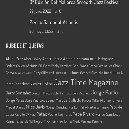
9ª Edición Del Mallorca Smooth Jazz Festival
29 julio, 2022
0
Perico Sambeat Atlantis
30 mayo, 2022
0
NUBE DE ETIQUETAS
Ariel Brínguez
Alain Pérez
Ander García
Antonio Serrano
Alana Sinkey
Berklee College of Music
Bob Sands
Chick
Bill Evans
Bobby Martínez
Chano Domínguez
Federico Lechner
Herbie Hancock
Corea
Georvis Pico
Dizzy Gillespie
Clamores Jazz
Jazz Time Magazine
Israel Sandoval
Javier Colina
Jorge Pardo
Jerry González
Joaquin Chacón
John Patitucci
John Scofield
Marcos Collado
Jorge Pérez
Jorge Vera
Michael Olivera
Luis Guerra
Marcus Miller
Miles Davis
Paco de
Miguel Blanco
Moisés P. Sánchez
Noa Lur
Pablo Martín Caminero
Pepe Rivero
Patáx
Lucía
Pedro Ruy-Blas
Perico Sambeat
Paquito D'Rivera
Reinier Elizarde “El Negrón”
Román Filiú
Tomás Merlo
Verónica Ferreiro