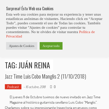
Skip
Abiertas Las Inscripciones Para La Octava Edición Del 7 Virtual Jazz 
LO ÚLTIMO
Club Contest.
to
Sorpresa! Ésta Web usa Cookies
content
Esta web usa cookies para mejorar su experiencia y tener unas
estadísticas anónimas de visitantes. Haciendo click en “Aceptar
Todo”, puedes consentir el uso de Todas las cookies. También
puedes visitar "Ajustes de cookies" para controlar tu
consentimiento. No te olvides de visitar nuestra
Política de
Privacidad
Estás aquí
Ajustes de Cookies
Aceptar todo
Inicio
>
Posts tagged "Juán Reina"
TAG: JUÁN REINA
Jazz Time Luis Cobo Manglis 2 (11/10/2018)
Podcast
0
-
16 octubre, 2018
El jueves 11 de Octubre tuvimos de nuevo invitado en Jazz Time
Magazine al histórico guitarrista sevillano Luis Cobo “Manglis”.
Charlamos sobre su impresionante trayectoria en grupos como