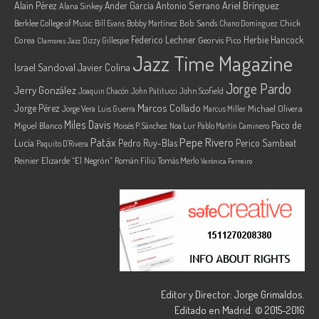
Ariel Brínguez
Alain Pérez
Ander García
Antonio Serrano
Alana Sinkey
Berklee College of Music
Bob Sands
Chick
Bill Evans
Bobby Martínez
Chano Domínguez
Federico Lechner
Herbie Hancock
Corea
Georvis Pico
Dizzy Gillespie
Clamores Jazz
Jazz Time Magazine
Israel Sandoval
Javier Colina
Jorge Pardo
Jerry González
Joaquin Chacón
John Patitucci
John Scofield
Marcos Collado
Jorge Pérez
Jorge Vera
Michael Olivera
Luis Guerra
Marcus Miller
Miles Davis
Paco de
Miguel Blanco
Moisés P. Sánchez
Noa Lur
Pablo Martín Caminero
Pepe Rivero
Patáx
Lucía
Pedro Ruy-Blas
Perico Sambeat
Paquito D'Rivera
Reinier Elizarde “El Negrón”
Román Filiú
Tomás Merlo
Verónica Ferreiro
Editor y Director: Jorge Grimaldos.
Editado en Madrid. © 2015-2016