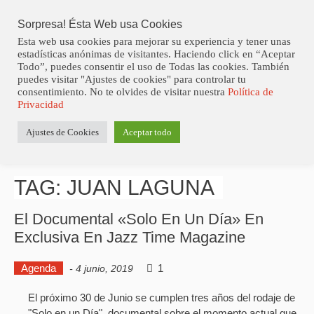
Skip
Abiertas Las Inscripciones Para La Octava Edición Del 7 
LO ÚLTIMO
Virtual Jazz Club Contest.
to
Sorpresa! Ésta Web usa Cookies
content
Esta web usa cookies para mejorar su experiencia y tener unas
estadísticas anónimas de visitantes. Haciendo click en “Aceptar
Todo”, puedes consentir el uso de Todas las cookies. También
puedes visitar "Ajustes de cookies" para controlar tu
consentimiento. No te olvides de visitar nuestra
Política de
Privacidad
Estás aquí
Ajustes de Cookies
Aceptar todo
Inicio
>
Posts tagged "Juan Laguna"
TAG: JUAN LAGUNA
El Documental «Solo En Un Día» En
Exclusiva En Jazz Time Magazine
Agenda
1
-
4 junio, 2019
El próximo 30 de Junio se cumplen tres años del rodaje de
"Solo en un Día", documental sobre el momento actual que