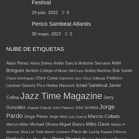
Festival
29 julio, 2022
0
Perico Sambeat Atlantis
30 mayo, 2022
0
NUBE DE ETIQUETAS
Alain Pérez
Antonio Serrano
Ariel
Ander García
Alana Sinkey
Brínguez
Bob Sands
Berklee College of Music
Bobby Martínez
Bill Evans
Chick Corea
Federico
Chano Domínguez
Clamores Jazz
Dizzy Gillespie
Israel Sandoval
Javier
Lechner
Georvis Pico
Herbie Hancock
Jazz Time Magazine
Jerry
Colina
Jorge
González
John Scofield
Joaquin Chacón
John Patitucci
Pardo
Marcos Collado
Jorge Pérez
Jorge Vera
Luis Guerra
Miles Davis
Michael Olivera
Marcus Miller
Miguel Blanco
Moisés P.
Paco de Lucía
Noa Lur
Sánchez
Pablo Martín Caminero
Paquito D'Rivera