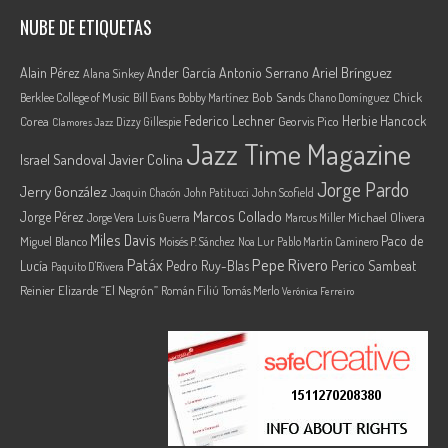
NUBE DE ETIQUETAS
Ariel Brínguez
Alain Pérez
Ander García
Antonio Serrano
Alana Sinkey
Berklee College of Music
Bob Sands
Chick
Bill Evans
Bobby Martínez
Chano Domínguez
Federico Lechner
Herbie Hancock
Corea
Georvis Pico
Dizzy Gillespie
Clamores Jazz
Jazz Time Magazine
Israel Sandoval
Javier Colina
Jorge Pardo
Jerry González
Joaquin Chacón
John Patitucci
John Scofield
Marcos Collado
Jorge Pérez
Jorge Vera
Michael Olivera
Luis Guerra
Marcus Miller
Miles Davis
Paco de
Miguel Blanco
Moisés P. Sánchez
Noa Lur
Pablo Martín Caminero
Pepe Rivero
Patáx
Lucía
Pedro Ruy-Blas
Perico Sambeat
Paquito D'Rivera
Reinier Elizarde “El Negrón”
Román Filiú
Tomás Merlo
Verónica Ferreiro