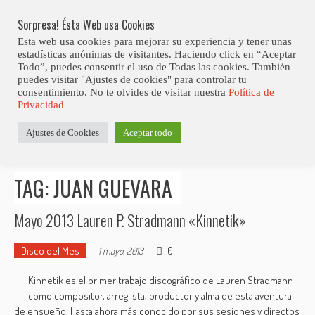
Skip
Abiertas Las Inscripciones Para La Octava Edición Del 7 Virtual Jazz 
LO ÚLTIMO
Club Contest.
to
Sorpresa! Ésta Web usa Cookies
content
Esta web usa cookies para mejorar su experiencia y tener unas
estadísticas anónimas de visitantes. Haciendo click en “Aceptar
Todo”, puedes consentir el uso de Todas las cookies. También
puedes visitar "Ajustes de cookies" para controlar tu
consentimiento. No te olvides de visitar nuestra
Política de
Privacidad
Estás aquí
Ajustes de Cookies
Aceptar todo
Inicio
>
Posts tagged "Juan Guevara"
TAG: JUAN GUEVARA
Mayo 2013 Lauren P. Stradmann «Kinnetik»
Disco del Mes
0
-
1 mayo, 2013
Kinnetik es el primer trabajo discográfico de Lauren Stradmann
como compositor, arreglista, productor y alma de esta aventura
de ensueño. Hasta ahora más conocido por sus sesiones y directos