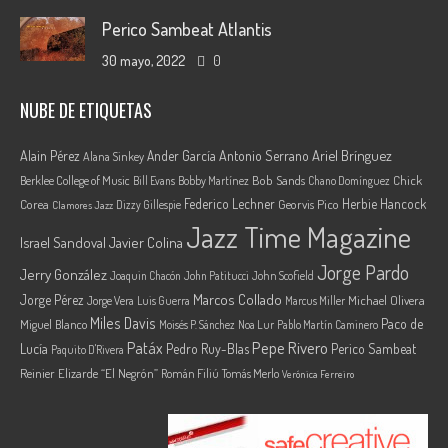
Perico Sambeat Atlantis
30 mayo, 2022
0
NUBE DE ETIQUETAS
Ariel Brínguez
Alain Pérez
Ander García
Antonio Serrano
Alana Sinkey
Berklee College of Music
Bob Sands
Chick
Bill Evans
Bobby Martínez
Chano Domínguez
Federico Lechner
Herbie Hancock
Corea
Georvis Pico
Dizzy Gillespie
Clamores Jazz
Jazz Time Magazine
Israel Sandoval
Javier Colina
Jorge Pardo
Jerry González
Joaquin Chacón
John Patitucci
John Scofield
Marcos Collado
Jorge Pérez
Jorge Vera
Michael Olivera
Luis Guerra
Marcus Miller
Miles Davis
Paco de
Miguel Blanco
Moisés P. Sánchez
Noa Lur
Pablo Martín Caminero
Pepe Rivero
Patáx
Lucía
Pedro Ruy-Blas
Perico Sambeat
Paquito D'Rivera
Reinier Elizarde “El Negrón”
Román Filiú
Tomás Merlo
Verónica Ferreiro