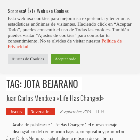
Skip
Abiertas Las Inscripciones Para La Octava Edición Del 7 Virtual Jazz 
LO ÚLTIMO
Club Contest.
to
Sorpresa! Ésta Web usa Cookies
content
Esta web usa cookies para mejorar su experiencia y tener unas
estadísticas anónimas de visitantes. Haciendo click en “Aceptar
Todo”, puedes consentir el uso de Todas las cookies. También
puedes visitar "Ajustes de cookies" para controlar tu
consentimiento. No te olvides de visitar nuestra
Política de
Privacidad
Estás aquí
Ajustes de Cookies
Aceptar todo
Inicio
>
Posts tagged "Jota Bejarano"
TAG: JOTA BEJARANO
Juan Carlos Mendoza «Life Has Changed»
Discos
Novedades
0
-
8 septiembre, 2021
Acaba de publicarse "Life Has Changed", el nuevo trabajo
discográfico del reconocido bajista, compositor y productor
Juan Carlos Mendoza, solicitadísimo músico de sesión ha