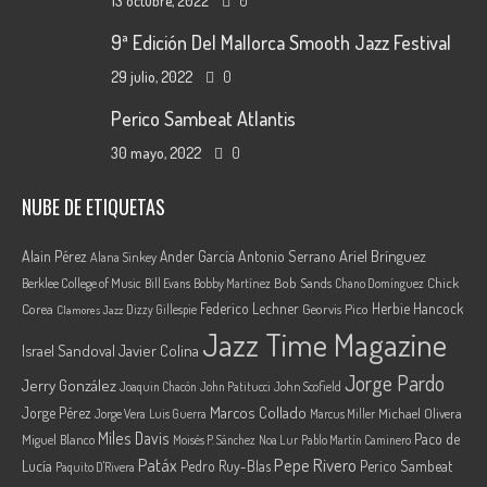
13 octubre, 2022
0
9ª Edición Del Mallorca Smooth Jazz Festival
29 julio, 2022
0
Perico Sambeat Atlantis
30 mayo, 2022
0
NUBE DE ETIQUETAS
Ariel Brínguez
Alain Pérez
Ander García
Antonio Serrano
Alana Sinkey
Berklee College of Music
Bob Sands
Chick
Bill Evans
Bobby Martínez
Chano Domínguez
Federico Lechner
Herbie Hancock
Corea
Georvis Pico
Dizzy Gillespie
Clamores Jazz
Jazz Time Magazine
Israel Sandoval
Javier Colina
Jorge Pardo
Jerry González
Joaquin Chacón
John Patitucci
John Scofield
Marcos Collado
Jorge Pérez
Jorge Vera
Michael Olivera
Luis Guerra
Marcus Miller
Miles Davis
Paco de
Miguel Blanco
Moisés P. Sánchez
Noa Lur
Pablo Martín Caminero
Pepe Rivero
Patáx
Lucía
Pedro Ruy-Blas
Perico Sambeat
Paquito D'Rivera