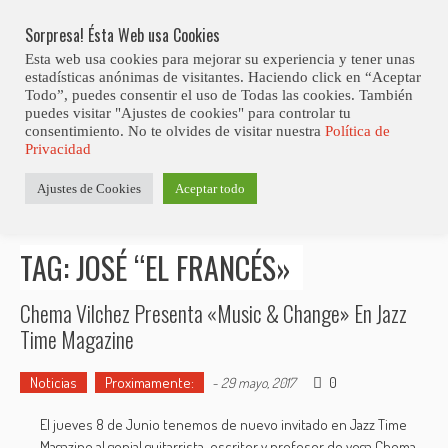
Skip
Abiertas Las Inscripciones Para La Octava Edición Del 7 Virtual Jazz 
LO ÚLTIMO
Club Contest.
to
Sorpresa! Ésta Web usa Cookies
content
Esta web usa cookies para mejorar su experiencia y tener unas
estadísticas anónimas de visitantes. Haciendo click en “Aceptar
Todo”, puedes consentir el uso de Todas las cookies. También
puedes visitar "Ajustes de cookies" para controlar tu
consentimiento. No te olvides de visitar nuestra
Política de
Privacidad
Estás aquí
Ajustes de Cookies
Aceptar todo
Inicio
>
Posts tagged "José “El Francés»"
TAG: JOSÉ “EL FRANCÉS»
Chema Vilchez Presenta «Music & Change» En Jazz
Time Magazine
Noticias
Proximamente:
0
-
29 mayo, 2017
El jueves 8 de Junio tenemos de nuevo invitado en Jazz Time
Magazine al genial guitarrista, escritor y profesor de yoga Chema