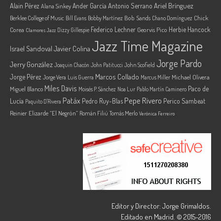
Ariel Brínguez
Alain Pérez
Ander García
Antonio Serrano
Alana Sinkey
Berklee College of Music
Bob Sands
Chick
Bill Evans
Bobby Martínez
Chano Domínguez
Federico Lechner
Herbie Hancock
Corea
Georvis Pico
Dizzy Gillespie
Clamores Jazz
Jazz Time Magazine
Israel Sandoval
Javier Colina
Jorge Pardo
Jerry González
Joaquin Chacón
John Patitucci
John Scofield
Marcos Collado
Jorge Pérez
Jorge Vera
Michael Olivera
Luis Guerra
Marcus Miller
Miles Davis
Paco de
Miguel Blanco
Moisés P. Sánchez
Noa Lur
Pablo Martín Caminero
Pepe Rivero
Patáx
Lucía
Pedro Ruy-Blas
Perico Sambeat
Paquito D'Rivera
Reinier Elizarde “El Negrón”
Román Filiú
Tomás Merlo
Verónica Ferreiro
Editor y Director: Jorge Grimaldos.
Editado en Madrid. © 2015-2016