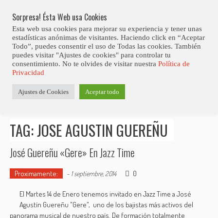
Skip
Abiertas Las Inscripciones Para La Octava Edición Del 7 Virtual Jazz 
LO ÚLTIMO
Club Contest.
to
Sorpresa! Ésta Web usa Cookies
content
Esta web usa cookies para mejorar su experiencia y tener unas
estadísticas anónimas de visitantes. Haciendo click en “Aceptar
Todo”, puedes consentir el uso de Todas las cookies. También
puedes visitar "Ajustes de cookies" para controlar tu
consentimiento. No te olvides de visitar nuestra
Política de
Privacidad
Estás aquí
Ajustes de Cookies
Aceptar todo
Inicio
>
Posts tagged "Jose Agustin Guereñu"
TAG: JOSE AGUSTIN GUEREÑU
José Guereñu «Gere» En Jazz Time
Proximamente:
0
-
1 septiembre, 2014
El Martes 14 de Enero tenemos invitado en Jazz Time a José
Agustín Guereñu "Gere", uno de los bajistas más activos del
panorama musical de nuestro país. De formación totalmente