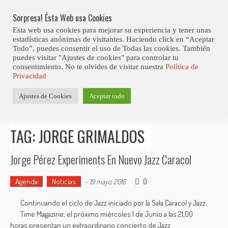
Skip
Abiertas Las Inscripciones Para La Octava Edición Del 7 Virtual Jazz 
LO ÚLTIMO
Club Contest.
to
Sorpresa! Ésta Web usa Cookies
content
Esta web usa cookies para mejorar su experiencia y tener unas
estadísticas anónimas de visitantes. Haciendo click en “Aceptar
Todo”, puedes consentir el uso de Todas las cookies. También
puedes visitar "Ajustes de cookies" para controlar tu
consentimiento. No te olvides de visitar nuestra
Política de
Privacidad
Estás aquí
Ajustes de Cookies
Aceptar todo
Inicio
>
Posts tagged "Jorge Grimaldos"
TAG: JORGE GRIMALDOS
Jorge Pérez Experiments En Nuevo Jazz Caracol
Agenda
Noticias
0
-
19 mayo, 2016
Continuando el ciclo de Jazz iniciado por la Sala Caracol y Jazz
Time Magazine, el próximo miércoles 1 de Junio a las 21,00
horas presentan un extraordinario concierto de Jazz