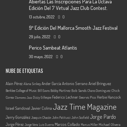
Abiertas Las Inscripciones Para La Octava
Edición Del 7 Virtual Jazz Club Contest.
13 octubre, 2022
0
9ª Edición Del Mallorca Smooth Jazz Festival
29 julio, 2022
0
Perico Sambeat Atlantis
30 mayo, 2022
0
NUBE DE ETIQUETAS
Ariel Brínguez
Alain Pérez
Ander García
Antonio Serrano
Alana Sinkey
Berklee College of Music
Bob Sands
Chick
Bill Evans
Bobby Martínez
Chano Domínguez
Federico Lechner
Herbie Hancock
Corea
Georvis Pico
Dizzy Gillespie
Clamores Jazz
Jazz Time Magazine
Israel Sandoval
Javier Colina
Jorge Pardo
Jerry González
Joaquin Chacón
John Patitucci
John Scofield
Marcos Collado
Jorge Pérez
Jorge Vera
Michael Olivera
Luis Guerra
Marcus Miller