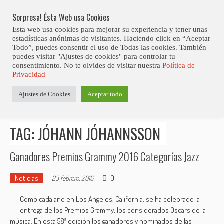
Skip
Abiertas Las Inscripciones Para La Octava Edición Del 7 Virtual Jazz 
LO ÚLTIMO
Club Contest.
to
Sorpresa! Ésta Web usa Cookies
content
Esta web usa cookies para mejorar su experiencia y tener unas
estadísticas anónimas de visitantes. Haciendo click en “Aceptar
Todo”, puedes consentir el uso de Todas las cookies. También
puedes visitar "Ajustes de cookies" para controlar tu
consentimiento. No te olvides de visitar nuestra
Política de
Privacidad
Estás aquí
Ajustes de Cookies
Aceptar todo
Inicio
>
Posts tagged "Jóhann Jóhannsson"
TAG: JÓHANN JÓHANNSSON
Ganadores Premios Grammy 2016 Categorías Jazz
Noticias
0
-
23 febrero, 2016
Como cada año en Los Ángeles, California, se ha celebrado la
entrega de los Premios Grammy, los considerados Oscars de la
música. En esta 58ª edición los ganadores y nominados de las