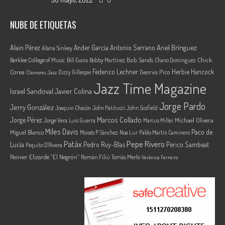
NUBE DE ETIQUETAS
Ariel Brínguez
Alain Pérez
Ander García
Antonio Serrano
Alana Sinkey
Berklee College of Music
Bob Sands
Chick
Bill Evans
Bobby Martínez
Chano Domínguez
Federico Lechner
Herbie Hancock
Corea
Georvis Pico
Dizzy Gillespie
Clamores Jazz
Jazz Time Magazine
Israel Sandoval
Javier Colina
Jorge Pardo
Jerry González
Joaquin Chacón
John Patitucci
John Scofield
Marcos Collado
Jorge Pérez
Jorge Vera
Michael Olivera
Luis Guerra
Marcus Miller
Miles Davis
Paco de
Miguel Blanco
Moisés P. Sánchez
Noa Lur
Pablo Martín Caminero
Pepe Rivero
Patáx
Lucía
Pedro Ruy-Blas
Perico Sambeat
Paquito D'Rivera
Reinier Elizarde “El Negrón”
Román Filiú
Tomás Merlo
Verónica Ferreiro