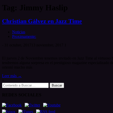
Tag: Jimmy Haslip
Christian Gálvez en Jazz Time
Noticias
Proximamente:
-
31 octubre, 2017
13 noviembre, 2017
1
El jueves 2 de Noviembre tenemos invitado en Jazz Time al virtuoso ba
tendremos alguna sorpresa en el prestigioso magazine especializado de
orientó mucho más
Leer más →
×
Search
for:
REDES SOCIALES