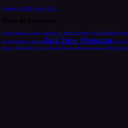
30 mayo, 2022
30 mayo, 2022
0
Nube de Etiquetas
Alain Pérez
Antonio Serrano
Ariel Brínguez
Ander García
Alana Sinkey
Berkle
Jazz Time Magazine
Jerry G
Sandoval
Javier Colina
Miles Davis
Paco de Lucí
Blanco
Moisés P. Sánchez
Noa Lur
Pablo Martín Caminero