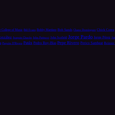
Bob Sands
Chick Corea
e College of Music
Bill Evans
Bobby Martínez
Chano Domínguez
Jorge Pardo
onzález
Jorge Pérez
Jo
Joaquin Chacón
John Patitucci
John Scofield
Pepe Rivero
Patáx
a
Pedro Ruy-Blas
Perico Sambeat
Reinier
Paquito D'Rivera