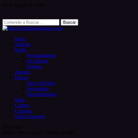
Skip
04 de
agosto
de 2026
to
content
×
Search
for:
Inicio
Noticias
Radio
Proximamente:
En Directo
Podcast
Agenda
Discos
Disco del Mes
Novedades
Recomendados
Salas
Cultura
Contacto
Sobre Nosotros
Estás aquí
Inicio
>
Posts tagged "Jimmy Haslip"