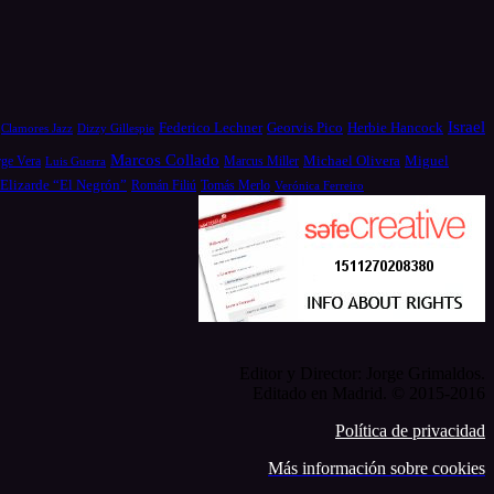
Israel
Federico Lechner
Georvis Pico
Herbie Hancock
Dizzy Gillespie
Clamores Jazz
Marcos Collado
Michael Olivera
rge Vera
Miguel
Luis Guerra
Marcus Miller
 Elizarde “El Negrón”
Román Filiú
Tomás Merlo
Verónica Ferreiro
Editor y Director: Jorge Grimaldos.
Editado en Madrid. © 2015-2016
Política de privacidad
Más información sobre cookies