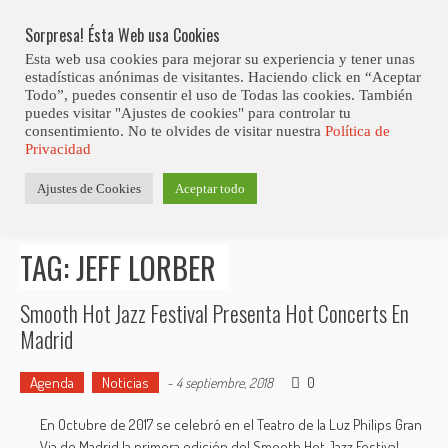
Skip
Abiertas Las Inscripciones Para La Octava Edición Del 7 Virtual Jazz 
LO ÚLTIMO
Club Contest.
to
Sorpresa! Ésta Web usa Cookies
content
Esta web usa cookies para mejorar su experiencia y tener unas
estadísticas anónimas de visitantes. Haciendo click en “Aceptar
Todo”, puedes consentir el uso de Todas las cookies. También
puedes visitar "Ajustes de cookies" para controlar tu
consentimiento. No te olvides de visitar nuestra
Política de
Privacidad
Estás aquí
Ajustes de Cookies
Aceptar todo
Inicio
>
Posts tagged "Jeff Lorber"
TAG: JEFF LORBER
Smooth Hot Jazz Festival Presenta Hot Concerts En
Madrid
Agenda
Noticias
0
-
4 septiembre, 2018
En Octubre de 2017 se celebró en el Teatro de la Luz Philips Gran
Via de Madrid la primera edición del Smooth Hot Jazz Festival,