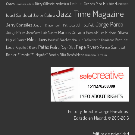
Federico Lechner
Herbie Hancock
Corea
Georvis Pico
Dizzy Gillespie
Clamores Jazz
Jazz Time Magazine
Israel Sandoval
Javier Colina
Jorge Pardo
Jerry González
Joaquin Chacón
John Patitucci
John Scofield
Marcos Collado
Jorge Pérez
Jorge Vera
Michael Olivera
Luis Guerra
Marcus Miller
Miles Davis
Paco de
Miguel Blanco
Moisés P. Sánchez
Noa Lur
Pablo Martín Caminero
Pepe Rivero
Patáx
Lucía
Pedro Ruy-Blas
Perico Sambeat
Paquito D'Rivera
Reinier Elizarde “El Negrón”
Román Filiú
Tomás Merlo
Verónica Ferreiro
Editor y Director: Jorge Grimaldos.
Editado en Madrid. © 2015-2016
Política de privacidad