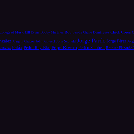
Bob Sands
Chick Corea
College of Music
Bill Evans
Bobby Martínez
Chano Domínguez
C
Jorge Pardo
nzález
Jorge Pérez
Jorg
Joaquin Chacón
John Patitucci
John Scofield
Pepe Rivero
Patáx
Pedro Ruy-Blas
Perico Sambeat
Reinier Elizarde
D'Rivera