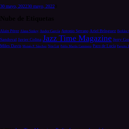
30 mayo, 2022
30 mayo, 2022
0
Nube de Etiquetas
Alain Pérez
Antonio Serrano
Ariel Brínguez
Ander García
Alana Sinkey
Berklee 
Jazz Time Magazine
Jerry Go
Sandoval
Javier Colina
Miles Davis
Paco de Lucía
Moisés P. Sánchez
Noa Lur
Pablo Martín Caminero
Paquito 