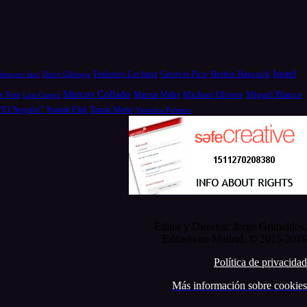
Israel
Federico Lechner
Georvis Pico
Herbie Hancock
Dizzy Gillespie
lamores Jazz
Marcos Collado
Michael Olivera
e Vera
Miguel Blanco
Luis Guerra
Marcus Miller
 “El Negrón”
Román Filiú
Tomás Merlo
Verónica Ferreiro
Editor y Director: Jorge Grimaldos.
Editado en Madrid. © 2015-2016
Política de privacidad
Más información sobre cookies