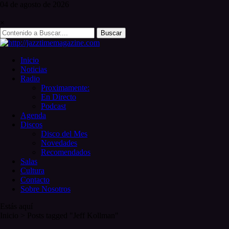
Skip
04 de
agosto
de 2026
to
content
×
Search
for:
Inicio
Noticias
Radio
Proximamente:
En Directo
Podcast
Agenda
Discos
Disco del Mes
Novedades
Recomendados
Salas
Cultura
Contacto
Sobre Nosotros
Estás aquí
Inicio
>
Posts tagged "Jeff Kollman"