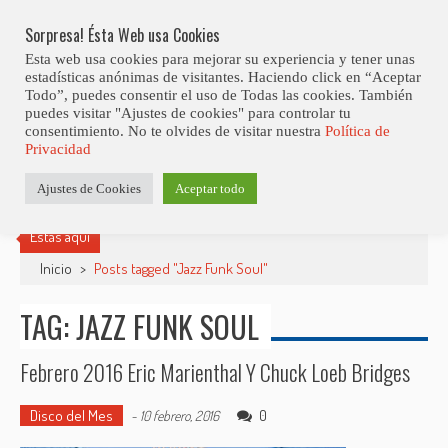
Skip
Abiertas Las Inscripciones Para La Octava Edición Del 7 Virtual Jazz 
LO ÚLTIMO
Club Contest.
to
Sorpresa! Ésta Web usa Cookies
content
Esta web usa cookies para mejorar su experiencia y tener unas
estadísticas anónimas de visitantes. Haciendo click en “Aceptar
Todo”, puedes consentir el uso de Todas las cookies. También
puedes visitar "Ajustes de cookies" para controlar tu
consentimiento. No te olvides de visitar nuestra
Política de
Privacidad
Ajustes de Cookies
Aceptar todo
Estás aquí
Inicio
>
Posts tagged "Jazz Funk Soul"
TAG: JAZZ FUNK SOUL
Febrero 2016 Eric Marienthal Y Chuck Loeb Bridges
Disco del Mes
0
-
10 febrero, 2016