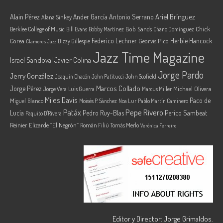
Ariel Brínguez
Alain Pérez
Ander García
Antonio Serrano
Alana Sinkey
Berklee College of Music
Bob Sands
Chick
Bill Evans
Bobby Martínez
Chano Domínguez
Federico Lechner
Herbie Hancock
Corea
Georvis Pico
Dizzy Gillespie
Clamores Jazz
Jazz Time Magazine
Israel Sandoval
Javier Colina
Jorge Pardo
Jerry González
Joaquin Chacón
John Patitucci
John Scofield
Marcos Collado
Jorge Pérez
Jorge Vera
Michael Olivera
Luis Guerra
Marcus Miller
Miles Davis
Paco de
Miguel Blanco
Moisés P. Sánchez
Noa Lur
Pablo Martín Caminero
Pepe Rivero
Patáx
Lucía
Pedro Ruy-Blas
Perico Sambeat
Paquito D'Rivera
Reinier Elizarde “El Negrón”
Román Filiú
Tomás Merlo
Verónica Ferreiro
Editor y Director: Jorge Grimaldos.