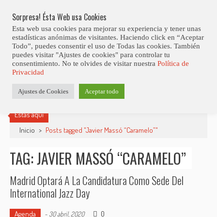
Skip
Abiertas Las Inscripciones Para La Octava Edición Del 7 Virtual Jazz 
LO ÚLTIMO
Club Contest.
to
Sorpresa! Ésta Web usa Cookies
content
Esta web usa cookies para mejorar su experiencia y tener unas
estadísticas anónimas de visitantes. Haciendo click en “Aceptar
Todo”, puedes consentir el uso de Todas las cookies. También
puedes visitar "Ajustes de cookies" para controlar tu
consentimiento. No te olvides de visitar nuestra
Política de
Privacidad
Ajustes de Cookies
Aceptar todo
Estás aquí
Inicio
>
Posts tagged "Javier Massó “Caramelo”"
TAG: JAVIER MASSÓ “CARAMELO”
Madrid Optará A La Candidatura Como Sede Del
International Jazz Day
Agenda
0
-
30 abril, 2020