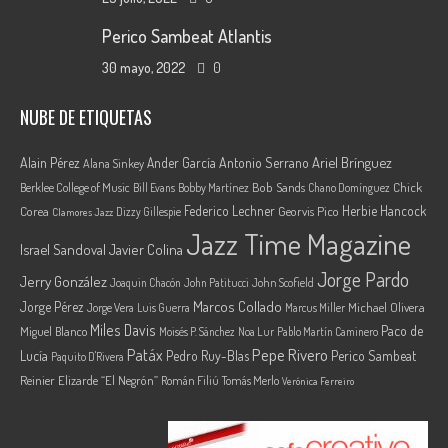
Perico Sambeat Atlantis
30 mayo, 2022
0
NUBE DE ETIQUETAS
Ariel Brínguez
Alain Pérez
Ander García
Antonio Serrano
Alana Sinkey
Berklee College of Music
Bob Sands
Chick
Bill Evans
Bobby Martínez
Chano Domínguez
Federico Lechner
Herbie Hancock
Corea
Georvis Pico
Dizzy Gillespie
Clamores Jazz
Jazz Time Magazine
Israel Sandoval
Javier Colina
Jorge Pardo
Jerry González
Joaquin Chacón
John Patitucci
John Scofield
Marcos Collado
Jorge Pérez
Jorge Vera
Michael Olivera
Luis Guerra
Marcus Miller
Miles Davis
Paco de
Miguel Blanco
Moisés P. Sánchez
Noa Lur
Pablo Martín Caminero
Pepe Rivero
Patáx
Lucía
Pedro Ruy-Blas
Perico Sambeat
Paquito D'Rivera
Reinier Elizarde “El Negrón”
Román Filiú
Tomás Merlo
Verónica Ferreiro