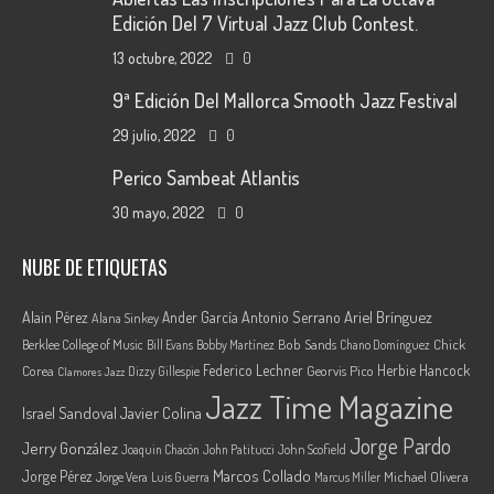
Edición Del 7 Virtual Jazz Club Contest.
13 octubre, 2022
0
9ª Edición Del Mallorca Smooth Jazz Festival
29 julio, 2022
0
Perico Sambeat Atlantis
30 mayo, 2022
0
NUBE DE ETIQUETAS
Ariel Brínguez
Alain Pérez
Ander García
Antonio Serrano
Alana Sinkey
Berklee College of Music
Bob Sands
Chick
Bill Evans
Bobby Martínez
Chano Domínguez
Federico Lechner
Herbie Hancock
Corea
Georvis Pico
Dizzy Gillespie
Clamores Jazz
Jazz Time Magazine
Israel Sandoval
Javier Colina
Jorge Pardo
Jerry González
Joaquin Chacón
John Patitucci
John Scofield
Marcos Collado
Jorge Pérez
Jorge Vera
Michael Olivera
Luis Guerra
Marcus Miller