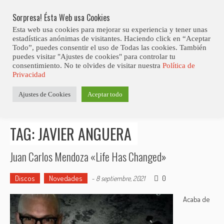
Skip
Abiertas Las Inscripciones Para La Octava Edición Del 7 Virtual Jazz 
LO ÚLTIMO
Club Contest.
to
Sorpresa! Ésta Web usa Cookies
content
Esta web usa cookies para mejorar su experiencia y tener unas
estadísticas anónimas de visitantes. Haciendo click en “Aceptar
Todo”, puedes consentir el uso de Todas las cookies. También
puedes visitar "Ajustes de cookies" para controlar tu
consentimiento. No te olvides de visitar nuestra
Política de
Privacidad
Estás aquí
Ajustes de Cookies
Aceptar todo
Inicio
>
Posts tagged "Javier Anguera"
TAG: JAVIER ANGUERA
Juan Carlos Mendoza «Life Has Changed»
Discos
Novedades
0
-
8 septiembre, 2021
Acaba de