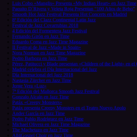
Luis Cobo «Manglis» Presenta «My Indian Heart» en Jazz Time
Paquito D´Rivera y Veleta Roja Presentan “100 Años de Bebo”
Smooth Hot Jazz Festival Presenta Hot Concerts en Madrid
8ª Edición del Clazz Continental Latin Jazz
Festival de Jazz Covarrubias 2018
4 Edición del Formentera Jazz Festival
Fernando Girón en Jazz Time
Eduardo Coma en Jazz Time Magazine
II Festival de Jazz «Made in Spain»
Nora Norman en Jazz Time Magazine
Pedro Barboza en Jazz Time
Pérez, Patitucci y Blade presentan «Children of the Light» en el
Madrid celebra el Día Internacional del Jazz
Día Internacional del Jazz 2018
Nastasia Zürcher en Jazz Time
Jorge Vera «Luz»
7ª Edición del Mallorca Smooth Jazz Festival
Gonzalo Alcaín en Jazz Time
Patáx «Creepy Monsters»
Patáx presenta Creepy Monsters en el Teatro Nuevo Apolo
Ander García en Jazz Time
Pedro Pablo Rodríguez en Jazz Time
Michael Olivera en Jazz Time Magazine
The Machetazo en Jazz Time
All4Gospel Choir en Jazz Time