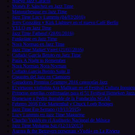
Nuevo Jazz Caracol
Moisés P. Sánchez en Jazz Time
Manouchesque en Jazz Time
Jazz Time Lucy Lummis (04/02/2016)
Jerry González y Kirk Lightsey en el nuevo Café Berlín
YELO en Jazz Time
Jazz Time Fatbeat! (28/01/2016)
Funkolate en Jazz Time
Nora Norman en Jazz Time
Jazz Time Maikel Vistel (21/01/2016)
Collado García Benito en Jazz Time
Patáx A Night to Remember
Nora Norman Nora Norman
Collado.García.Benito Suite II
Gigantes del Jazz en Clamores
Ganadores Premios Grammy 2016 categorías Jazz
El virtuoso violinista Ara Malikian en el Festival Cultura Inquie
Primeras estrellas confirmadas para el 51 Festival Heineken Jazz
Homenaje a Pedro Iturralde de la Fundación SGAE
Febrero 2016 Eric Marienthal y Chuck Loeb Bridges
Jazz Time Ere Serrano (19/11/2015)
Lucy Lummis en Jazz Time Magazine
Chucho Valdés en el Auditorio Nacional de Música
Jazz Time Mohama Saz (12/11/2015)
Aurora & the Betrayers presentan «Vudú» en La Riviera