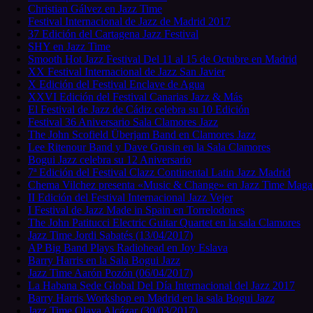
Christian Gálvez en Jazz Time
Festival Internacional de Jazz de Madrid 2017
37 Edición del Cartagena Jazz Festival
SHY en Jazz Time
Smooth Hot Jazz Festival Del 11 al 15 de Octubre en Madrid
XX Festival Internacional de Jazz San Javier
X Edición del Festival Enclave de Agua
XXVI Edición del Festival Canarias Jazz & Más
El Festival de Jazz de Cádiz celebra su 10 Edición
Festival 36 Aniversario Sala Clamores Jazz
The John Scofield Überjam Band en Clamores Jazz
Lee Ritenour Band y Dave Grusin en la Sala Clamores
Bogui Jazz celebra su 12 Aniversario
7ª Edición del Festival Clazz Continental Latin Jazz Madrid
Chema Vilchez presenta «Music & Change» en Jazz Time Maga
II Edición del Festival Internacional Jazz Vejer
I Festival de Jazz Made in Spain en Torrelodones
The John Patitucci Electric Guitar Quartet en la sala Clamores
Jazz Time Jordi Sabatés (13/04/2017)
AP Big Band Plays Radiohead en Joy Eslava
Barry Harris en la Sala Bogui Jazz
Jazz Time Aarón Pozón (06/04/2017)
La Habana Sede Global Del Día Internacional del Jazz 2017
Barry Harris Workshop en Madrid en la sala Bogui Jazz
Jazz Time Olaya Alcázar (30/03/2017)