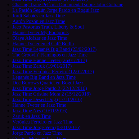
Chasing Trane Película Documental sobre John Coltrane
La Pasión Según Jorge Pardo en Bogui Jazz
Jordi Sabatés en Jazz Time
Aarón Pozón en Jazz Time
Jaco Pastorius Truth, Liberty & Soul
Hanne Tveter My Footprints
Olaya Alcázar en Jazz Time
Hanne Tveter en el Café Berlín
Jazz Time Leganés Big Band (23/02/2017)
The Groovin’ Flamingos en Jazz Time
Jazz Time Hanne Tveter (26/01/2017)
Jazz Time Zaruk (19/01/2017)
Jazz Time Verónica Ferreiro (12/01/2017)
Leganés Big Band en Jazz Time
Dee Burrows Quartet en Bogui Jazz
Jazz Time Jorge Pardo 2 (22/12/2016)
Jazz Time Cristina Mora 2 (15/12/2016)
Jazz Time Desert Dog (17/11/2016)
Hanne Tveter en Jazz Time
Jazz Time Nes (10/11/2016)
Zaruk en Jazz Time
Verónica Ferreiro en Jazz Time
Jazz Time Jorge Vera (03/11/2016)
Jorge Pardo en Jazz Time
Cristina Mora en Jazz Time