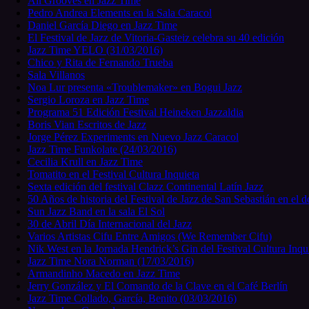
All Grooves en Jazz Time
Pedro Andrea Elements en la Sala Caracol
Daniel García Diego en Jazz Time
El Festival de Jazz de Vitoria-Gasteiz celebra su 40 edición
Jazz Time YELO (31/03/2016)
Chico y Rita de Fernando Trueba
Sala Villanos
Noa Lur presenta «Troublemaker» en Bogui Jazz
Sergio Loroza en Jazz Time
Programa 51 Edición Festival Heineken Jazzaldia
Boris Vian Escritos de Jazz
Jorge Pérez Experiments en Nuevo Jazz Caracol
Jazz Time Funkolate (24/03/2016)
Cecilia Krull en Jazz Time
Tomatito en el Festival Cultura Inquieta
Sexta edición del festival Clazz Continental Latín Jazz
50 Años de historia del Festival de Jazz de San Sebastián en el 
Sun Jazz Band en la sala El Sol
30 de Abril Día Internacional del Jazz
Varios Artistas Cifu Entre Amigos (We Remember Cifu)
Nik West en la Jornada Hendrick’s Gin del Festival Cultura Inqu
Jazz Time Nora Norman (17/03/2016)
Armandinho Macedo en Jazz Time
Jerry González y El Comando de la Clave en el Café Berlín
Jazz Time Collado, García, Benito (03/03/2016)