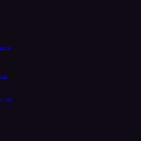
gazine
ival
t Jazz