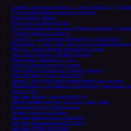
Skip
Abiertas Las Inscripciones Para La Octava Edición Del 7 Virtual
to
9ª Edición Del Mallorca Smooth Jazz Festival
content
Perico Sambeat Atlantis
Festival de Jazz Made in Spain
Se Abren Las Inscripciones para la Séptima Edición del 7 Virtua
5 Algarve Smooth Jazz Festival
The Eddy – La primera serie del director de «La La Land»
Documental – Quincy. Vida y obra de una leyenda de la música 
Película – Round Midnight de Bertrand Tavernier
Juan Carlos Mendoza «Life Has Changed»
Myles Sanko «Memories Of Love»
La Sala Clamores Reabre sus Puertas
Jorge Pardo & Gil Goldstein “Brooklin Sessions”
Jazz Time Pedro Ojesto 2 (24/10/2019)
Paquito D’Rivera & Coma Ensamble Desde Casa con Amor
Madrid Optará a la Candidatura Como Sede del International Ja
Miles en París
Jazz Time Joaquín Chacón (10/10/2019)
John Scofield & Jon Cleary en la Sala Galileo Galilei
Pedro Ojesto en Jazz Time Magazine
Joaquín Chacón en Jazz Time
Jazz Time Eduardo Coma (10/05/2018)
Jazz Time Fernando Girón (17/05/2018)
Jazz Time AVME (17/05/2018)