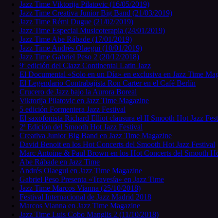
Jazz Time Viktorija Pilatovic (16/05/2019)
Jazz Time Creativa Junior Big Band (21/03/2019)
Jazz Time Rémi Dugue (21/02/2019)
Jazz Time Especial Musicoterapia (24/01/2019)
Jazz Time Abe Rábade (17/01/2019)
Jazz Time Andrés Olaegui (10/01/2019)
Jazz Time Gabriel Peso 2 (20/12/2018)
9ª edición del Clazz Continental Latin Jazz
El Documental «Solo en un Día» en exclusiva en Jazz Time Ma
El Legendario Contrabajista Ron Carter en el Café Berlín
Crucero de Jazz bajo la Aurora Boreal
Viktorija Pilatovic en Jazz Time Magazine
5 edición Formentera Jazz Festival
El saxofonista Richard Elliot clausura el II Smooth Hot Jazz Fest
2ª Edición del Smooth Hot Jazz Festival
Creativa Junior Big Band en Jazz Time Magazine
David Benoit en los Hot Concerts del Smooth Hot Jazz Festival
Marc Antoine & Paul Brown en los Hot Concerts del Smooth Ho
Abe Rábade en Jazz Time
Andrés Olaegui en Jazz Time Magazine
Gabriel Peso Presenta «Travesía» en Jazz Time
Jazz Time Marcos Vianna (25/10/2018)
Festival Internacional de Jazz Madrid 2018
Marcos Vianna en Jazz Time Magazine
Jazz Time Luis Cobo Manglis 2 (11/10/2018)