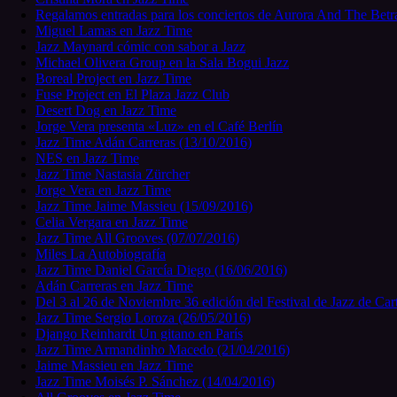
Regalamos entradas para los conciertos de Aurora And The Betr
Miguel Lamas en Jazz Time
Jazz Maynard cómic con sabor a Jazz
Michael Olivera Group en la Sala Bogui Jazz
Boreal Project en Jazz Time
Fuse Project en El Plaza Jazz Club
Desert Dog en Jazz Time
Jorge Vera presenta «Luz» en el Café Berlín
Jazz Time Adán Carreras (13/10/2016)
NES en Jazz Time
Jazz Time Nastasia Zürcher
Jorge Vera en Jazz Time
Jazz Time Jaime Massieu (15/09/2016)
Celia Vergara en Jazz Time
Jazz Time All Grooves (07/07/2016)
Miles La Autobiografía
Jazz Time Daniel García Diego (16/06/2016)
Adán Carreras en Jazz Time
Del 3 al 26 de Noviembre 36 edición del Festival de Jazz de Ca
Jazz Time Sergio Loroza (26/05/2016)
Django Reinhardt Un gitano en París
Jazz Time Armandinho Macedo (21/04/2016)
Jaime Massieu en Jazz Time
Jazz Time Moisés P. Sánchez (14/04/2016)