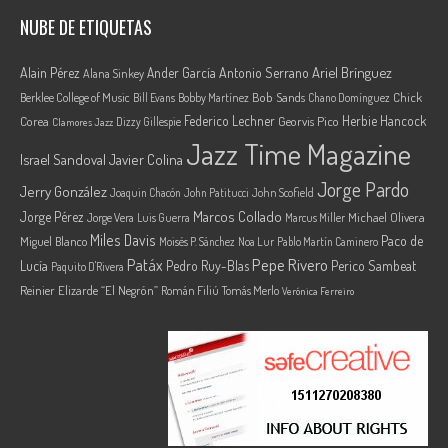
NUBE DE ETIQUETAS
Ariel Brínguez
Alain Pérez
Ander García
Antonio Serrano
Alana Sinkey
Berklee College of Music
Bob Sands
Chick
Bill Evans
Bobby Martínez
Chano Domínguez
Federico Lechner
Herbie Hancock
Corea
Georvis Pico
Dizzy Gillespie
Clamores Jazz
Jazz Time Magazine
Israel Sandoval
Javier Colina
Jorge Pardo
Jerry González
Joaquin Chacón
John Patitucci
John Scofield
Marcos Collado
Jorge Pérez
Jorge Vera
Michael Olivera
Luis Guerra
Marcus Miller
Miles Davis
Paco de
Miguel Blanco
Moisés P. Sánchez
Noa Lur
Pablo Martín Caminero
Pepe Rivero
Patáx
Lucía
Pedro Ruy-Blas
Perico Sambeat
Paquito D'Rivera
Reinier Elizarde “El Negrón”
Román Filiú
Tomás Merlo
Verónica Ferreiro