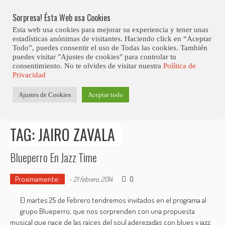
Skip
Abiertas Las Inscripciones Para La Octava Edición Del 7 Virtual Jazz 
LO ÚLTIMO
Club Contest.
to
Sorpresa! Ésta Web usa Cookies
content
Esta web usa cookies para mejorar su experiencia y tener unas
estadísticas anónimas de visitantes. Haciendo click en “Aceptar
Todo”, puedes consentir el uso de Todas las cookies. También
puedes visitar "Ajustes de cookies" para controlar tu
consentimiento. No te olvides de visitar nuestra
Política de
Privacidad
Estás aquí
Ajustes de Cookies
Aceptar todo
Inicio
>
Posts tagged "Jairo Zavala"
TAG: JAIRO ZAVALA
Blueperro En Jazz Time
Proximamente:
0
-
21 febrero, 2014
El martes 25 de Febrero tendremos invitados en el programa al
grupo Blueperro, que nos sorprenden con una propuesta
musical que nace de las raíces del soul aderezadas con blues y jazz.