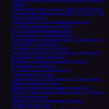
Luis Guerra e Israel Sandoval «Recordando a Bill Evans &
Jim Hall»
Cristina Mora y Ander García «La Luna y Otros Espejos»
Ángela Cervantes & Chema Saiz «RECORDANDO a Ella
Fitzgerald & Joe Pass»
Antonio Lizana en Jazz Time próximo 28 de Julio
Jazz Time Antonio Lizana (28/07/2015)
La Calle Caliente «Mozambique Soul»
Jazz Time Danays Bautista (02/06/2015)
Danays Bautista en Jazz Time próximo 2 de Junio de 2015
Junio 2015 Noa Lur «Badakit»
Jazz Time Alain Pérez (12/05/2015)
Alain Pérez en Jazz Time el próximo 12 de Mayo de 2015
Jazz Time Pía Tedesco (05/05/2015)
Pía Tedesco en Jazz Time este martes 5 de Mayo
Marcus Miller «Afrodeezia»
Jazz Time Cristina Mora (07/04/2015)
Cristina Mora en Jazz Time
Antonio Serrano y Federico Lechner «La Extraña Pareja»
Fabiana Pasonni «Inner Bossa»
Fallece el periodista Juan Claudio Cifuentes «Cifu»
Marzo 2015 Jerry González & Miguel Blanco «A Tribute to
the Fort Apache Band»
Febrero 2015 Patáx «Plays Michael a Tribute»
Cosmosoul en Jazz Time