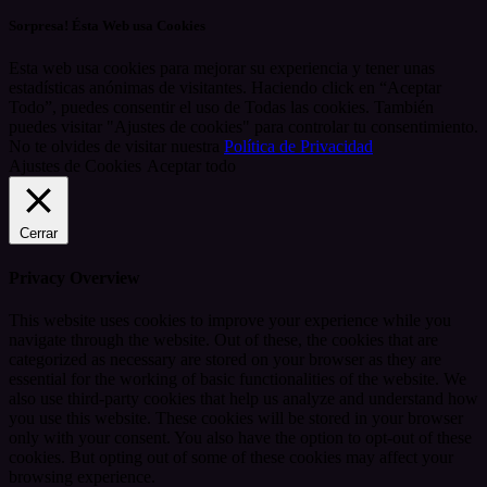
Sorpresa! Ésta Web usa Cookies
Esta web usa cookies para mejorar su experiencia y tener unas
estadísticas anónimas de visitantes. Haciendo click en “Aceptar
Todo”, puedes consentir el uso de Todas las cookies. También
puedes visitar "Ajustes de cookies" para controlar tu consentimiento.
No te olvides de visitar nuestra
Política de Privacidad
Ajustes de Cookies
Aceptar todo
Cerrar
Privacy Overview
This website uses cookies to improve your experience while you
navigate through the website. Out of these, the cookies that are
categorized as necessary are stored on your browser as they are
essential for the working of basic functionalities of the website. We
also use third-party cookies that help us analyze and understand how
you use this website. These cookies will be stored in your browser
only with your consent. You also have the option to opt-out of these
cookies. But opting out of some of these cookies may affect your
browsing experience.