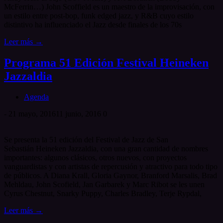
McFerrin…) John Scoffield es un maestro de la improvisación, con
un estilo entre post-bop, funk edged jazz, y R&B cuyo estilo
distintivo ha influenciado el Jazz desde finales de los 70s
Leer más →
Programa 51 Edición Festival Heineken
Jazzaldia
Agenda
-
21 mayo, 2016
11 junio, 2016
0
Se presenta la 51 edición del Festival de Jazz de San
Sebastián Heineken Jazzaldia, con una gran cantidad de nombres
importantes: algunos clásicos, otros nuevos, con proyectos
vanguardistas y con artistas de repercusión y atractivo para todo tipo
de públicos. A Diana Krall, Gloria Gaynor, Branford Marsalis, Brad
Mehldau, John Scofield, Jan Garbarek y Marc Ribot se les unen
Cyrus Chestnut, Snarky Puppy, Charles Bradley, Terje Rypdal,
Leer más →