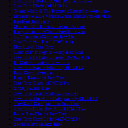
Jazz Time Luis Cobo Manglis (25/11/2014)
Jazz Time Biselé (04/11/2014)
Tomás Merlo & The Freepunk Ensemble «Vendetta»
Noviembre 2014 Various Artists This Is Youkali Music
Biselé en Jazz Time
Octubre 2014 Iñaki Arakistain «Saxual»
Lucy Lummis «With the Best in Town»
José Guereñu «Gere» en Jazz Time
Jazz Time Noa Lur (10/06/2014)
Noa Lur en Jazz Time
Junio 2014 Incognito «Amplified Soul»
Jazz Time La Calle Caliente (27/05/2014)
La Calle Caliente en Jazz Time
Jazz Time Raquel Blanco (20/05/2014)
Paco García «Zenko»
Raquel Blanco en Jazz Time
Jazz Time Sinouj (13/05/2014)
Sinouj en Jazz Time
Jazz Time Cosmosoul (22/04/2014)
Jazz Time The Black Cat Quartet (08/04/2013)
The Black Cat Quartet en Jazz Time
Jazz Time Pedro Ruy Blas (01/04/2014)
Pedro Ruy-Blas en Jazz Time
Jazz Time Sacri Delfino (25/03/2014)
Sacri Delfino en Jazz Time