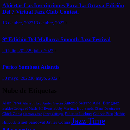
Abiertas Las Inscripciones Para La Octava Edición
Del 7 Virtual Jazz Club Contest.
13 octubre, 2022
13 octubre, 2022
0
9ª Edición Del Mallorca Smooth Jazz Festival
29 julio, 2022
29 julio, 2022
0
Perico Sambeat Atlantis
30 mayo, 2022
30 mayo, 2022
0
Nube de Etiquetas
Alain Pérez
Antonio Serrano
Ariel Brínguez
Ander García
Alana Sinkey
Bob Sands
Berklee College of Music
Bill Evans
Bobby Martínez
Chano Domínguez
Chick Corea
Federico Lechner
Georvis Pico
Herbie
Dizzy Gillespie
Clamores Jazz
Jazz Time
Israel Sandoval
Javier Colina
Hancock