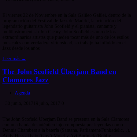
El viernes 22 de Noviembre en la Sala Galileo Galilei, dentro de la
programación del Festival de Jazz de Madrid, la actuación del
legendario guitarrista John Scofield y el pianista, cantante y
multiinstrumentista Jon Cleary. John Scofield es uno de los
extraordinarios artistas que pueden tocar más de uno de los estilos
musicales con verdadera virtuosidad, su trabajo ha influido en el
Jazz desde los años
Leer más →
The John Scofield Überjam Band en
Clamores Jazz
Agenda
-
30 junio, 2017
19 julio, 2017
0
The John Scofield Überjam Band se presenta en la Sala Clamores
con una banda de auténtico lujo compuesta por leyendas como
Dennis Chambers a la batería (Santana, Parliament/Funkadelic…),
Andy Hess al bajo (Gov’t Mule) y Avi Bortnick (Bobby