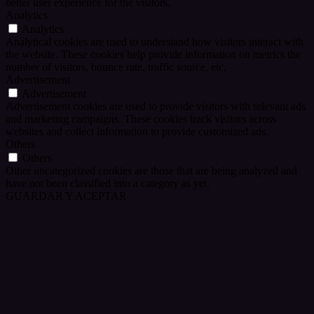
better user experience for the visitors.
Analytics
Analytics
Analytical cookies are used to understand how visitors interact with
the website. These cookies help provide information on metrics the
number of visitors, bounce rate, traffic source, etc.
Advertisement
Advertisement
Advertisement cookies are used to provide visitors with relevant ads
and marketing campaigns. These cookies track visitors across
websites and collect information to provide customized ads.
Others
Others
Other uncategorized cookies are those that are being analyzed and
have not been classified into a category as yet.
GUARDAR Y ACEPTAR