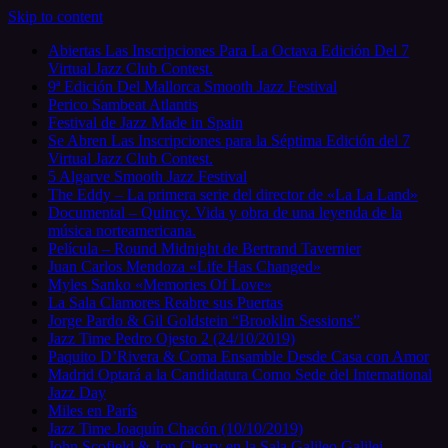
Skip to content
Abiertas Las Inscripciones Para La Octava Edición Del 7
Virtual Jazz Club Contest.
9ª Edición Del Mallorca Smooth Jazz Festival
Perico Sambeat Atlantis
Festival de Jazz Made in Spain
Se Abren Las Inscripciones para la Séptima Edición del 7
Virtual Jazz Club Contest.
5 Algarve Smooth Jazz Festival
The Eddy – La primera serie del director de «La La Land»
Documental – Quincy. Vida y obra de una leyenda de la
música norteamericana.
Película – Round Midnight de Bertrand Tavernier
Juan Carlos Mendoza «Life Has Changed»
Myles Sanko «Memories Of Love»
La Sala Clamores Reabre sus Puertas
Jorge Pardo & Gil Goldstein “Brooklin Sessions”
Jazz Time Pedro Ojesto 2 (24/10/2019)
Paquito D’Rivera & Coma Ensamble Desde Casa con Amor
Madrid Optará a la Candidatura Como Sede del International
Jazz Day
Miles en París
Jazz Time Joaquín Chacón (10/10/2019)
John Scofield & Jon Cleary en la Sala Galileo Galilei