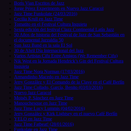
Boris Vian Escritos de Jazz
Jorge Pérez Experiments en Nuevo Jazz Caracol
Jazz Time Funkolate (24/03/2016)
Cecilia Krull en Jazz Time
Tomatito en el Festival Cultura Inquieta
Sexta edición del festival Clazz Continental Latín Jazz
50 Años de historia del Festival de Jazz de San Sebastián en
el documental Jazzaldia 50
Sun Jazz Band en la sala El Sol
30 de Abril Día Internacional del Jazz
Varios Artistas Cifu Entre Amigos (We Remember Cifu)
Nik West en la Jornada Hendrick’s Gin del Festival Cultura
Inquieta
Jazz Time Nora Norman (17/03/2016)
Armandinho Macedo en Jazz Time
Jerry González y El Comando de la Clave en el Café Berlín
Jazz Time Collado, García, Benito (03/03/2016)
Nuevo Jazz Caracol
Moisés P. Sánchez en Jazz Time
Manouchesque en Jazz Time
Jazz Time Lucy Lummis (04/02/2016)
Jerry González y Kirk Lightsey en el nuevo Café Berlín
YELO en Jazz Time
Jazz Time Fatbeat! (28/01/2016)
Funkolate en Jazz Time