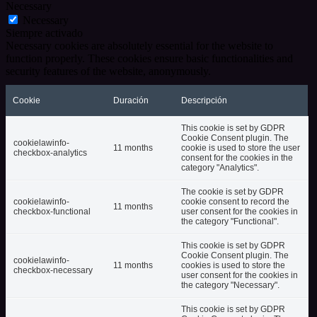
Necessary
Necessary
Siempre activado
Necessary cookies are absolutely essential for the website to
function properly. These cookies ensure basic functionalities and
security features of the website, anonymously.
Cookie
Duración
Descripción
This cookie is set by GDPR
Cookie Consent plugin. The
cookielawinfo-
11 months
cookie is used to store the user
checkbox-analytics
consent for the cookies in the
category "Analytics".
The cookie is set by GDPR
cookielawinfo-
cookie consent to record the
11 months
checkbox-functional
user consent for the cookies in
the category "Functional".
This cookie is set by GDPR
Cookie Consent plugin. The
cookielawinfo-
11 months
cookies is used to store the
checkbox-necessary
user consent for the cookies in
the category "Necessary".
This cookie is set by GDPR