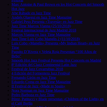
Festival
Marc Antoine & Paul Brown en los Hot Concerts del Smooth
Hot Jazz
Abe Rábade en Jazz Time
Andrés Olaegui en Jazz Time Magazine
Gabriel Peso Presenta «Travesía» en Jazz Time
Jazz Time Marcos Vianna (25/10/2018)
Festival Internacional de Jazz Madrid 2018
Marcos Vianna en Jazz Time Magazine
Jazz Time Luis Cobo Manglis 2 (11/10/2018)
Luis Cobo «Manglis» Presenta «My Indian Heart» en Jazz
Time
Paquito D´Rivera y Veleta Roja Presentan “100 Años de
Bebo”
Smooth Hot Jazz Festival Presenta Hot Concerts en Madrid
8ª Edición del Clazz Continental Latin Jazz
Festival de Jazz Covarrubias 2018
4 Edición del Formentera Jazz Festival
Fernando Girón en Jazz Time
Eduardo Coma en Jazz Time Magazine
II Festival de Jazz «Made in Spain»
Nora Norman en Jazz Time Magazine
Pedro Barboza en Jazz Time
Pérez, Patitucci y Blade presentan «Children of the Light» en
el Café Berlín