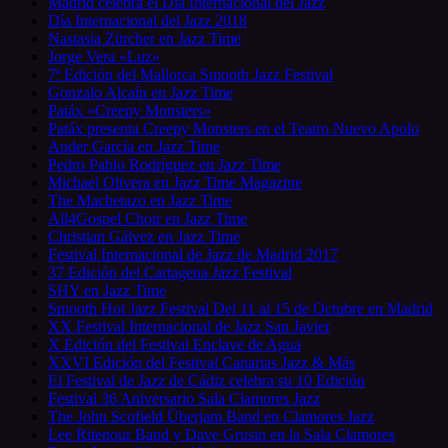
Madrid celebra el Día Internacional del Jazz
Día Internacional del Jazz 2018
Nastasia Zürcher en Jazz Time
Jorge Vera «Luz»
7ª Edición del Mallorca Smooth Jazz Festival
Gonzalo Alcaín en Jazz Time
Patáx «Creepy Monsters»
Patáx presenta Creepy Monsters en el Teatro Nuevo Apolo
Ander García en Jazz Time
Pedro Pablo Rodríguez en Jazz Time
Michael Olivera en Jazz Time Magazine
The Machetazo en Jazz Time
All4Gospel Choir en Jazz Time
Christian Gálvez en Jazz Time
Festival Internacional de Jazz de Madrid 2017
37 Edición del Cartagena Jazz Festival
SHY en Jazz Time
Smooth Hot Jazz Festival Del 11 al 15 de Octubre en Madrid
XX Festival Internacional de Jazz San Javier
X Edición del Festival Enclave de Agua
XXVI Edición del Festival Canarias Jazz & Más
El Festival de Jazz de Cádiz celebra su 10 Edición
Festival 36 Aniversario Sala Clamores Jazz
The John Scofield Überjam Band en Clamores Jazz
Lee Ritenour Band y Dave Grusin en la Sala Clamores