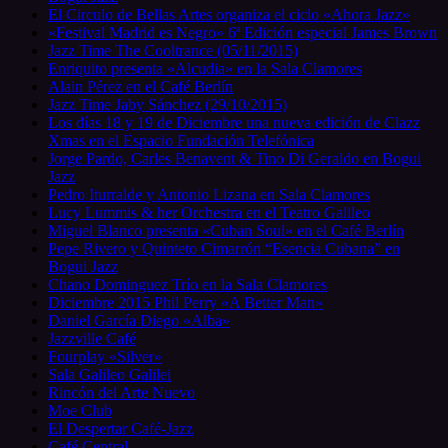
El Circulo de Bellas Artes organiza el ciclo «Ahora Jazz»
«Festival Madrid es Negro» 6ª Edición especial James Brown
Jazz Time The Cooltrance (05/11/2015)
Enriquito presenta «Alcudia» en la Sala Clamores
Alain Pérez en el Café Berlín
Jazz Time Jaby Sánchez (29/10/2015)
Los días 18 y 19 de Diciembre una nueva edición de Clazz
Xmas en el Espacio Fundación Telefónica
Jorge Pardo, Carles Benavent & Tino Di Geraldo en Bogui
Jazz
Pedro Iturralde y Antonio Lizana en Sala Clamores
Lucy Lummis & her Orchestra en el Teatro Galileo
Miguel Blanco presenta «Cuban Soul» en el Café Berlín
Pepe Rivero y Quinteto Cimarrón “Esencia Cubana” en
Bogui Jazz
Chano Dominguez Trío en la Sala Clamores
Diciembre 2015 Phil Perry «A Better Man»
Daniel García Diego «Alba»
Jazzville Café
Fourplay «Silver»
Sala Galileo Galilei
Rincón del Arte Nuevo
Moe Club
El Despertar Café-Jazz
Café Central