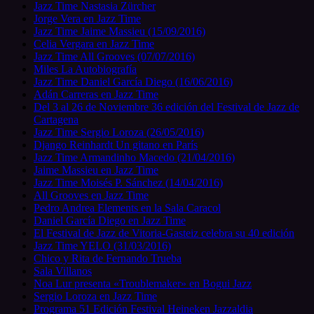
Jazz Time Nastasia Zürcher
Jorge Vera en Jazz Time
Jazz Time Jaime Massieu (15/09/2016)
Celia Vergara en Jazz Time
Jazz Time All Grooves (07/07/2016)
Miles La Autobiografía
Jazz Time Daniel García Diego (16/06/2016)
Adán Carreras en Jazz Time
Del 3 al 26 de Noviembre 36 edición del Festival de Jazz de
Cartagena
Jazz Time Sergio Loroza (26/05/2016)
Django Reinhardt Un gitano en París
Jazz Time Armandinho Macedo (21/04/2016)
Jaime Massieu en Jazz Time
Jazz Time Moisés P. Sánchez (14/04/2016)
All Grooves en Jazz Time
Pedro Andrea Elements en la Sala Caracol
Daniel García Diego en Jazz Time
El Festival de Jazz de Vitoria-Gasteiz celebra su 40 edición
Jazz Time YELO (31/03/2016)
Chico y Rita de Fernando Trueba
Sala Villanos
Noa Lur presenta «Troublemaker» en Bogui Jazz
Sergio Loroza en Jazz Time
Programa 51 Edición Festival Heineken Jazzaldia