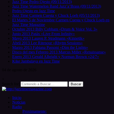
Jazz Time Pedro Ojesto (09/11/2013)
Jazz Time Watermelon Band Jazz’a’Brass (09/11/2013)
Pedro Ojesto en Jazz Time
Jazz Time Carmen Cuesta y Chuck Loeb (05/11/2013)
El Martes 5 de Noviembre Carmen Cuesta y Chuck Loeb en
Jazz Time Magazine
Octubre 2013 Billy Cobham «Drum & Voice Vol. 3»
Junio 2013 Patáx «Live From Infinity»
Mayo 2013 Lauren P. Stradmann «Kinnetik»
Abril 2013 Lee Ritenour «Rhytm Sessions»
Marzo 2013 Fabiana Passoni «Dim the Lights»
Disco del mes Febrero 2013 Marcus Miller «Renaissanse»
Enero 2013 Gerald Albright y Norman Brown «24/7»
Kike Jambalaya en Jazz Time
04 de
agosto
de 2026
×
Search for:
Inicio
Noticias
Radio
Proximamente: