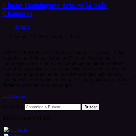
Chano Dominguez Trío en la Sala
Clamores
Agenda
-
2 diciembre, 2015
26 diciembre, 2015
0
CHANO DOMINGUEZ TRÍO En Clamores se presenta 3 días
seguidos con el trío que formó en 1992 con el excepcional
contrabajista Javier Colina y el también genial batería Guillermo
McGill. Es la primera vez que reúne este trío desde hace 15 años.
Chano Domínguez es uno de los músicos de jazz más famosos
"reclutados" por el flamenco. Aunque Chano ya había aprendido el
flamenco -el primer instrumento que
Leer más →
×
Search for:
REDES SOCIALES