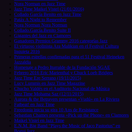
Nora Norman en Jazz Time
Jazz Time Maikel Vistel (21/01/2016)
Collado García Benito en Jazz Time
Patáx A Night to Remember
Nora Norman Nora Norman
Collado.García.Benito Suite II
Gigantes del Jazz en Clamores
Ganadores Premios Grammy 2016 categorías Jazz
El virtuoso violinista Ara Malikian en el Festival Cultura
Inquieta 2016
Primeras estrellas confirmadas para el 51 Festival Heineken
Jazzaldia
Homenaje a Pedro Iturralde de la Fundación SGAE
Febrero 2016 Eric Marienthal y Chuck Loeb Bridges
Jazz Time Ere Serrano (19/11/2015)
Lucy Lummis en Jazz Time Magazine
Chucho Valdés en el Auditorio Nacional de Música
Jazz Time Mohama Saz (12/11/2015)
Aurora & the Betrayers presentan «Vudú» en La Riviera
Fatbeat! en Jazz Time
Freedonia inicia su gira 10 Ans de Resistance
Sebastian Chames presenta «Pick up the Phone» en Clamores
Maikel Vistel en Jazz Time
E.N.M. Big Band “Plays the Music of Jaco Pastorius” en
Bogui Jazz