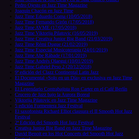
Pedro Ojesto en Jazz Time Magazine
Joaquín Chacón en Jazz Time
Jazz Time Eduardo Coma (10/05/2018)
Jazz Time Fernando Girón (17/05/2018)
Jazz Time AVME (17/05/2018)
Jazz Time Viktorija Pilatovic (16/05/2019)
Jazz Time Creativa Junior Big Band (21/03/2019)
Jazz Time Rémi Dugue (21/02/2019)
Jazz Time Especial Musicoterapia (24/01/2019)
Jazz Time Abe Rábade (17/01/2019)
Jazz Time Andrés Olaegui (10/01/2019)
Jazz Time Gabriel Peso 2 (20/12/2018)
9ª edición del Clazz Continental Latin Jazz
El Documental «Solo en un Día» en exclusiva en Jazz Time
Magazine
El Legendario Contrabajista Ron Carter en el Café Berlín
Crucero de Jazz bajo la Aurora Boreal
Viktorija Pilatovic en Jazz Time Magazine
5 edición Formentera Jazz Festival
El saxofonista Richard Elliot clausura el II Smooth Hot Jazz
Festival
2ª Edición del Smooth Hot Jazz Festival
Creativa Junior Big Band en Jazz Time Magazine
David Benoit en los Hot Concerts del Smooth Hot Jazz