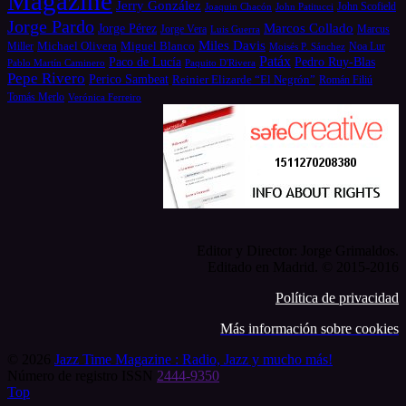
Magazine
Jerry González
Joaquin Chacón
John Patitucci
John Scofield
Jorge Pardo
Marcos Collado
Jorge Pérez
Jorge Vera
Luis Guerra
Marcus
Miles Davis
Michael Olivera
Miguel Blanco
Miller
Moisés P. Sánchez
Noa Lur
Patáx
Paco de Lucía
Pedro Ruy-Blas
Pablo Martín Caminero
Paquito D'Rivera
Pepe Rivero
Perico Sambeat
Reinier Elizarde “El Negrón”
Román Filiú
Tomás Merlo
Verónica Ferreiro
Editor y Director: Jorge Grimaldos.
Editado en Madrid. © 2015-2016
Política de privacidad
Más información sobre cookies
© 2026
Jazz Time Magazine : Radio, Jazz y mucho más!
Número de registro ISSN
2444-9350
Top