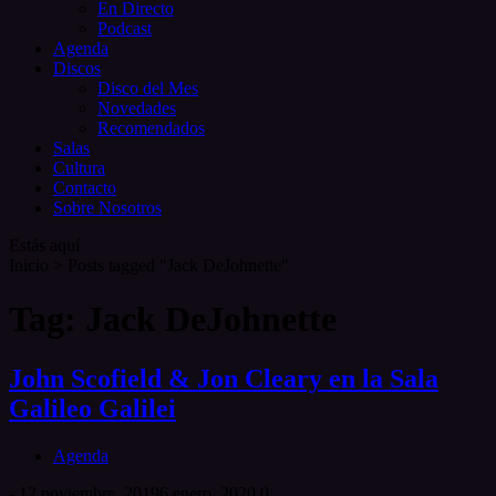
En Directo
Podcast
Agenda
Discos
Disco del Mes
Novedades
Recomendados
Salas
Cultura
Contacto
Sobre Nosotros
Estás aquí
Inicio
>
Posts tagged "Jack DeJohnette"
Tag: Jack DeJohnette
John Scofield & Jon Cleary en la Sala
Galileo Galilei
Agenda
-
12 noviembre, 2019
6 enero, 2020
0