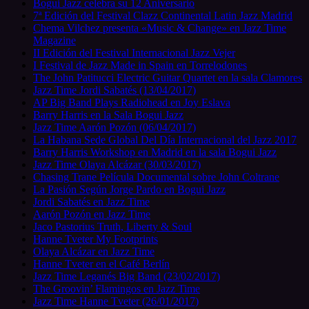
Bogui Jazz celebra su 12 Aniversario
7ª Edición del Festival Clazz Continental Latin Jazz Madrid
Chema Vilchez presenta «Music & Change» en Jazz Time
Magazine
II Edición del Festival Internacional Jazz Vejer
I Festival de Jazz Made in Spain en Torrelodones
The John Patitucci Electric Guitar Quartet en la sala Clamores
Jazz Time Jordi Sabatés (13/04/2017)
AP Big Band Plays Radiohead en Joy Eslava
Barry Harris en la Sala Bogui Jazz
Jazz Time Aarón Pozón (06/04/2017)
La Habana Sede Global Del Día Internacional del Jazz 2017
Barry Harris Workshop en Madrid en la sala Bogui Jazz
Jazz Time Olaya Alcázar (30/03/2017)
Chasing Trane Película Documental sobre John Coltrane
La Pasión Según Jorge Pardo en Bogui Jazz
Jordi Sabatés en Jazz Time
Aarón Pozón en Jazz Time
Jaco Pastorius Truth, Liberty & Soul
Hanne Tveter My Footprints
Olaya Alcázar en Jazz Time
Hanne Tveter en el Café Berlín
Jazz Time Leganés Big Band (23/02/2017)
The Groovin’ Flamingos en Jazz Time
Jazz Time Hanne Tveter (26/01/2017)