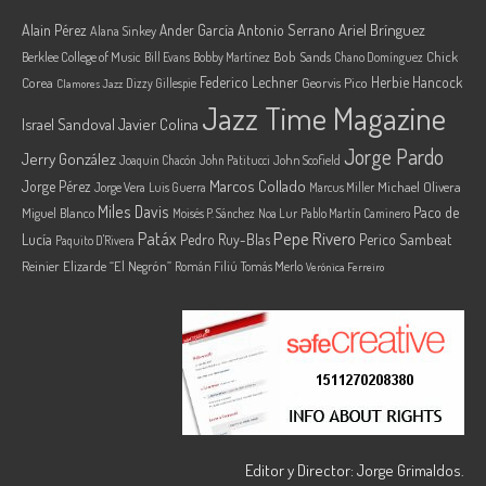
Ariel Brínguez
Alain Pérez
Ander García
Antonio Serrano
Alana Sinkey
Berklee College of Music
Bob Sands
Chick
Bill Evans
Bobby Martínez
Chano Domínguez
Federico Lechner
Herbie Hancock
Corea
Georvis Pico
Dizzy Gillespie
Clamores Jazz
Jazz Time Magazine
Israel Sandoval
Javier Colina
Jorge Pardo
Jerry González
Joaquin Chacón
John Patitucci
John Scofield
Marcos Collado
Jorge Pérez
Jorge Vera
Michael Olivera
Luis Guerra
Marcus Miller
Miles Davis
Paco de
Miguel Blanco
Moisés P. Sánchez
Noa Lur
Pablo Martín Caminero
Pepe Rivero
Patáx
Lucía
Pedro Ruy-Blas
Perico Sambeat
Paquito D'Rivera
Reinier Elizarde “El Negrón”
Román Filiú
Tomás Merlo
Verónica Ferreiro
Editor y Director: Jorge Grimaldos.