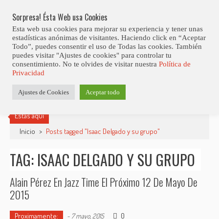
Skip
Abiertas Las Inscripciones Para La Octava Edición Del 7 Virtual Jazz 
LO ÚLTIMO
Club Contest.
to
Sorpresa! Ésta Web usa Cookies
content
Esta web usa cookies para mejorar su experiencia y tener unas
estadísticas anónimas de visitantes. Haciendo click en “Aceptar
Todo”, puedes consentir el uso de Todas las cookies. También
puedes visitar "Ajustes de cookies" para controlar tu
consentimiento. No te olvides de visitar nuestra
Política de
Privacidad
Ajustes de Cookies
Aceptar todo
Estás aquí
Inicio
>
Posts tagged "Isaac Delgado y su grupo"
TAG: ISAAC DELGADO Y SU GRUPO
Alain Pérez En Jazz Time El Próximo 12 De Mayo De
2015
Proximamente:
0
-
7 mayo, 2015