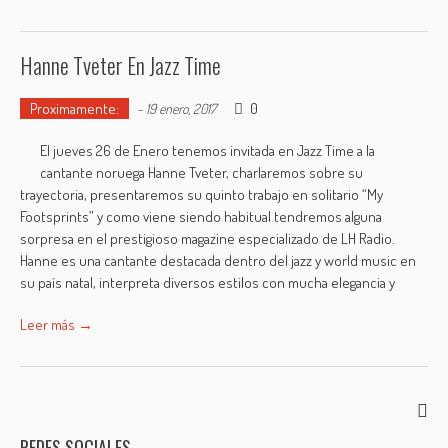
Hanne Tveter En Jazz Time
Proximamente:
0
-
19 enero, 2017
El jueves 26 de Enero tenemos invitada en Jazz Time a la
cantante noruega Hanne Tveter, charlaremos sobre su
trayectoria, presentaremos su quinto trabajo en solitario “My
Footsprints” y como viene siendo habitual tendremos alguna
sorpresa en el prestigioso magazine especializado de LH Radio.
Hanne es una cantante destacada dentro del jazz y world music en
su país natal, interpreta diversos estilos con mucha elegancia y
Leer más →
REDES SOCIALES