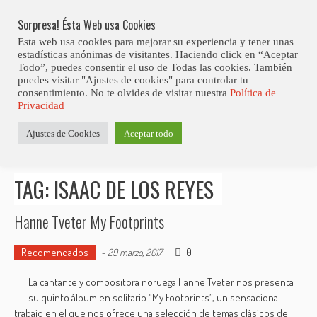
Skip
Abiertas Las Inscripciones Para La Octava Edición Del 7 Virtual Jazz 
LO ÚLTIMO
Club Contest.
to
Sorpresa! Ésta Web usa Cookies
content
Esta web usa cookies para mejorar su experiencia y tener unas
estadísticas anónimas de visitantes. Haciendo click en “Aceptar
Todo”, puedes consentir el uso de Todas las cookies. También
puedes visitar "Ajustes de cookies" para controlar tu
consentimiento. No te olvides de visitar nuestra
Política de
Privacidad
Estás aquí
Ajustes de Cookies
Aceptar todo
Inicio
>
Posts tagged "Isaac de los Reyes"
TAG: ISAAC DE LOS REYES
Hanne Tveter My Footprints
Recomendados
0
-
29 marzo, 2017
La cantante y compositora noruega Hanne Tveter nos presenta
su quinto álbum en solitario “My Footprints”, un sensacional
trabajo en el que nos ofrece una selección de temas clásicos del