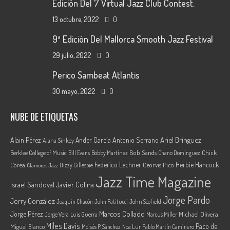
Edición Del 7 Virtual Jazz Club Contest.
13 octubre, 2022
0
9ª Edición Del Mallorca Smooth Jazz Festival
29 julio, 2022
0
Perico Sambeat Atlantis
30 mayo, 2022
0
NUBE DE ETIQUETAS
Ariel Brínguez
Alain Pérez
Ander García
Antonio Serrano
Alana Sinkey
Berklee College of Music
Bob Sands
Chick
Bill Evans
Bobby Martínez
Chano Domínguez
Federico Lechner
Herbie Hancock
Corea
Georvis Pico
Dizzy Gillespie
Clamores Jazz
Jazz Time Magazine
Israel Sandoval
Javier Colina
Jorge Pardo
Jerry González
Joaquin Chacón
John Patitucci
John Scofield
Marcos Collado
Jorge Pérez
Jorge Vera
Michael Olivera
Luis Guerra
Marcus Miller
Miles Davis
Paco de
Miguel Blanco
Moisés P. Sánchez
Noa Lur
Pablo Martín Caminero