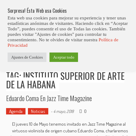
Skip
to
Sorpresa! Ésta Web usa Cookies
content
Esta web usa cookies para mejorar su experiencia y tener unas
estadísticas anónimas de visitantes. Haciendo click en “Aceptar
Todo”, puedes consentir el uso de Todas las cookies. También
puedes visitar "Ajustes de cookies" para controlar tu
consentimiento. No te olvides de visitar nuestra
Política de
Estás aquí
Privacidad
Inicio
>
Posts tagged "Instituto Superior de Arte de La
Ajustes de Cookies
Aceptar todo
Habana"
TAG: INSTITUTO SUPERIOR DE ARTE
DE LA HABANA
Eduardo Coma En Jazz Time Magazine
Agenda
Noticias
0
-
4 mayo, 2018
El jueves 10 de Mayo tenemos invitado en Jazz Time Magazine al
virtuoso violinista de origen cubano Eduardo Coma, charlaremos