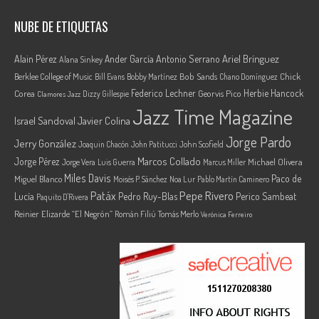
NUBE DE ETIQUETAS
Ariel Brínguez
Alain Pérez
Ander García
Antonio Serrano
Alana Sinkey
Berklee College of Music
Bob Sands
Chick
Bill Evans
Bobby Martínez
Chano Domínguez
Federico Lechner
Herbie Hancock
Corea
Georvis Pico
Dizzy Gillespie
Clamores Jazz
Jazz Time Magazine
Israel Sandoval
Javier Colina
Jorge Pardo
Jerry González
Joaquin Chacón
John Patitucci
John Scofield
Marcos Collado
Jorge Pérez
Jorge Vera
Michael Olivera
Luis Guerra
Marcus Miller
Miles Davis
Paco de
Miguel Blanco
Moisés P. Sánchez
Noa Lur
Pablo Martín Caminero
Pepe Rivero
Patáx
Lucía
Pedro Ruy-Blas
Perico Sambeat
Paquito D'Rivera
Reinier Elizarde “El Negrón”
Román Filiú
Tomás Merlo
Verónica Ferreiro