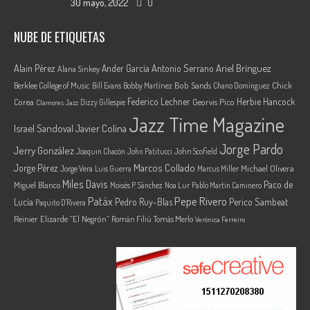
30 mayo, 2022
0
NUBE DE ETIQUETAS
Ariel Brínguez
Alain Pérez
Ander García
Antonio Serrano
Alana Sinkey
Berklee College of Music
Bob Sands
Chick
Bill Evans
Bobby Martínez
Chano Domínguez
Federico Lechner
Herbie Hancock
Corea
Georvis Pico
Dizzy Gillespie
Clamores Jazz
Jazz Time Magazine
Israel Sandoval
Javier Colina
Jorge Pardo
Jerry González
Joaquin Chacón
John Patitucci
John Scofield
Marcos Collado
Jorge Pérez
Jorge Vera
Michael Olivera
Luis Guerra
Marcus Miller
Miles Davis
Paco de
Miguel Blanco
Moisés P. Sánchez
Noa Lur
Pablo Martín Caminero
Pepe Rivero
Patáx
Lucía
Pedro Ruy-Blas
Perico Sambeat
Paquito D'Rivera
Reinier Elizarde “El Negrón”
Román Filiú
Tomás Merlo
Verónica Ferreiro