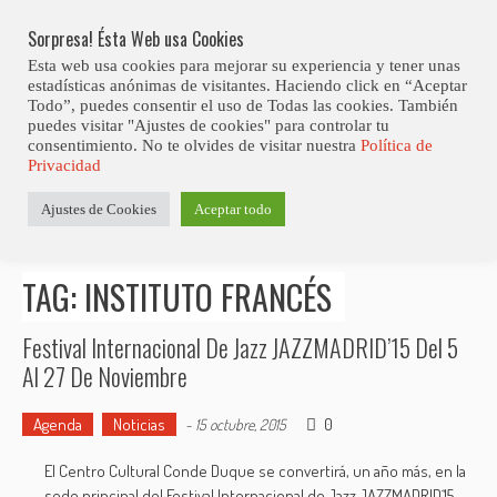
Skip
Abiertas Las Inscripciones Para La Octava Edición Del 7 Virtual Jazz 
LO ÚLTIMO
Club Contest.
to
Sorpresa! Ésta Web usa Cookies
content
Esta web usa cookies para mejorar su experiencia y tener unas
estadísticas anónimas de visitantes. Haciendo click en “Aceptar
Todo”, puedes consentir el uso de Todas las cookies. También
puedes visitar "Ajustes de cookies" para controlar tu
consentimiento. No te olvides de visitar nuestra
Política de
Privacidad
Estás aquí
Ajustes de Cookies
Aceptar todo
Inicio
>
Posts tagged "Instituto Francés"
TAG: INSTITUTO FRANCÉS
Festival Internacional De Jazz JAZZMADRID’15 Del 5
Al 27 De Noviembre
Agenda
Noticias
0
-
15 octubre, 2015
El Centro Cultural Conde Duque se convertirá, un año más, en la
sede principal del Festival Internacional de Jazz JAZZMADRID´15,