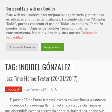
Skip
Abiertas Las Inscripciones Para La Octava Edición Del 7 Virtual Jazz 
LO ÚLTIMO
Club Contest.
to
Sorpresa! Ésta Web usa Cookies
content
Esta web usa cookies para mejorar su experiencia y tener unas
estadísticas anónimas de visitantes. Haciendo click en “Aceptar
Todo”, puedes consentir el uso de Todas las cookies. También
puedes visitar "Ajustes de cookies" para controlar tu
consentimiento. No te olvides de visitar nuestra
Política de
Privacidad
Estás aquí
Ajustes de Cookies
Aceptar todo
Inicio
>
Posts tagged "Inoidel Gónzalez"
TAG: INOIDEL GÓNZALEZ
Jazz Time Hanne Tveter (26/01/2017)
Podcast
0
-
28 febrero, 2017
El jueves 26 de Enero tuvimos invitada en Jazz Time a la cantante
y compositora noruega Hanne Tveter, con la que charlamos en
una distendida y amena entrevista sobre su trayectoria, desde sus