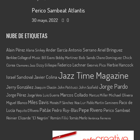
Perico Sambeat Atlantis
30 mayo, 2022
0
NUBE DE ETIQUETAS
Ariel Brínguez
Alain Pérez
Ander García
Antonio Serrano
Alana Sinkey
Berklee College of Music
Bob Sands
Chick
Bill Evans
Bobby Martínez
Chano Domínguez
Federico Lechner
Herbie Hancock
Corea
Georvis Pico
Dizzy Gillespie
Clamores Jazz
Jazz Time Magazine
Israel Sandoval
Javier Colina
Jorge Pardo
Jerry González
Joaquin Chacón
John Patitucci
John Scofield
Marcos Collado
Jorge Pérez
Jorge Vera
Michael Olivera
Luis Guerra
Marcus Miller
Miles Davis
Paco de
Miguel Blanco
Moisés P. Sánchez
Noa Lur
Pablo Martín Caminero
Pepe Rivero
Patáx
Lucía
Pedro Ruy-Blas
Perico Sambeat
Paquito D'Rivera
Reinier Elizarde “El Negrón”
Román Filiú
Tomás Merlo
Verónica Ferreiro